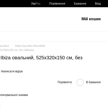
Порівняння
Укр
Рус
Бажання
Вхід
Мій кошик
басейни
Збірні басейни Mountfield
525x320x150 см, без лайнера
 Ibiza овальний, 525x320x150 см, без
Написати відгук
Порівняти
В бажання
опичувальної знижки