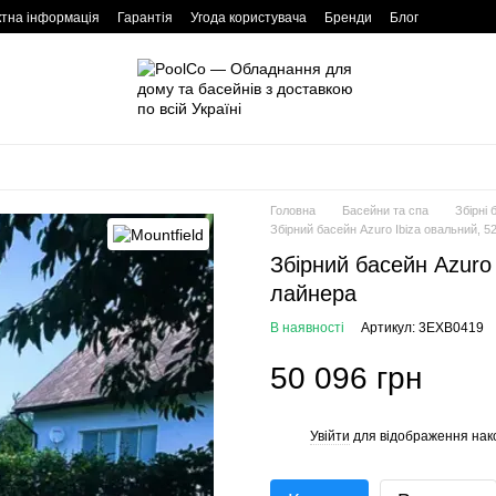
ктна інформація
Гарантія
Угода користувача
Бренди
Блог
Головна
Басейни та спа
Збірні 
Збірний басейн Azuro Ibiza овальний, 
Збірний басейн Azuro
лайнера
В наявності
Артикул: 3EXB0419
50 096 грн
Увійти
для відображення нак
%