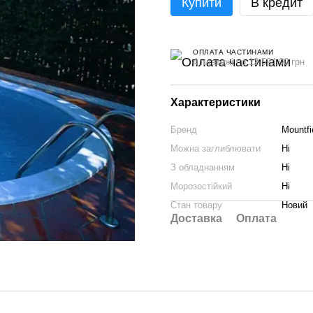
Купити
В кредит
ОПЛАТА ЧАСТИНАМИ
4 платежі по 12 524.00 грн
Характеристики
Бренд
Mountfi
Можна заглиблювати
Ні
З обладнанням
Ні
Морозостійкий
Ні
Стан товару
Новий
Доставка
Оплата