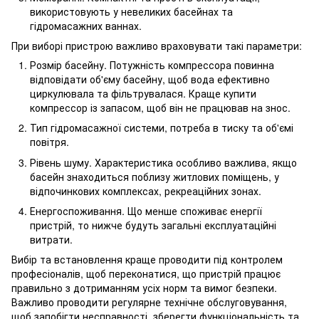
використовують у невеликих басейнах та
гідромасажних ваннах.
При виборі пристрою важливо враховувати такі параметри:
Розмір басейну. Потужність компрессора повинна
відповідати об'єму басейну, щоб вода ефективно
циркулювала та фільтрувалася. Краще купити
компрессор із запасом, щоб він не працював на знос.
Тип гідромасажної системи, потреба в тиску та об'ємі
повітря.
Рівень шуму. Характеристика особливо важлива, якщо
басейн знаходиться поблизу житлових поміщень, у
відпочинкових комплексах, рекреаційних зонах.
Енергоспоживання. Що менше споживає енергії
пристрій, то нижче будуть загальні експлуатаційні
витрати.
Вибір та встановлення краще проводити під контролем
професіоналів, щоб переконатися, що пристрій працює
правильно з дотриманням усіх норм та вимог безпеки.
Важливо проводити регулярне технічне обслуговування,
щоб запобігти несправності, зберегти функціональність та