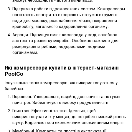
знижує необхідність частої заміни води.
Підтримка роботи гідромасажних систем. Компрессоры
нагнітають повітря та створюють потужні струмені
води для масажу, розслаблення м'язів, покращення
кровообігу, загального оздоровлення організму.
Аерація. Підвищує вміст кислорода у воді, запобігає
застою та розвитку мікробів. Особливо важливо для
резервуарів із рибами, водорослями, водними
організмами.
Які компрессори купити в інтернет-магазині
PoolCo
Існує кілька типів компрессорів, які використовуються у
басейнах:
Поршневі. Універсальні, надійні, довговічні та потужні
пристрої. Забезпечують високу продуктивність.
Гвинтові. Ефективні та тихі. Ідеальні, щоб
використовувати їх у місцях, де потрібен низький рівень
шуму. Відрізняються економічним споживанням енергії.
Мембранні. Компактні та прості в експлуатації,