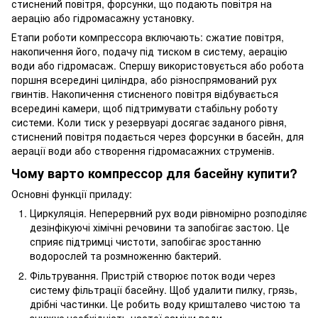
стиснений повітря, форсунки, що подають повітря на
аерацію або гідромасажну установку.
Етапи роботи компрессора включають: сжатие повітря,
накопичення його, подачу під тиском в систему, аерацію
води або гідромасаж. Спершу використовується або робота
поршня всередині циліндра, або різноспрямований рух
гвинтів. Накопичення стисненого повітря відбувається
всередині камери, щоб підтримувати стабільну роботу
системи. Коли тиск у резервуарі досягає заданого рівня,
стиснений повітря подається через форсунки в басейн, для
аерації води або створення гідромасажних струменів.
Чому варто компрессор для басейну купити?
Основні функції приладу:
Циркуляція. Неперервний рух води рівномірно розподіляє
дезінфікуючі хімічні речовини та запобігає застою. Це
сприяє підтримці чистоти, запобігає зростанню
водорослей та розмноженню бактерий.
Фільтрування. Пристрій створює поток води через
систему фільтрації басейну. Щоб удалити пилку, грязь,
дрібні частинки. Це робить воду кришталево чистою та