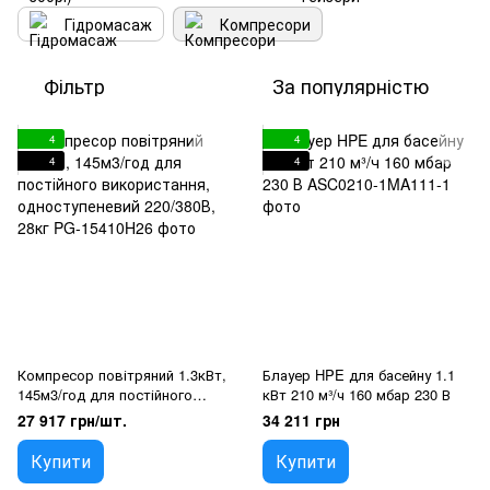
Гідромасаж
Компресори
Фільтр
За популярністю
4
4
4
4
Компресор повітряний 1.3кВт,
Блауер HPE для басейну 1.1
145м3/год для постійного
кВт 210 м³/ч 160 мбар 230 В
використання,
27 917 грн/шт.
34 211 грн
одноступеневий 220/380В,
28кг
Купити
Купити