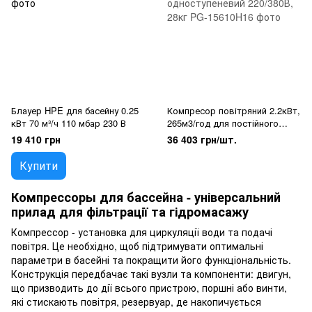
Блауер HPE для басейну 0.25
Компресор повітряний 2.2кВт,
кВт 70 м³/ч 110 мбар 230 В
265м3/год для постійного
використання,
19 410 грн
36 403 грн/шт.
одноступеневий 220/380В,
28кг
Купити
Компрессоры для бассейна - універсальний
прилад для фільтрації та гідромасажу
Компрессор - установка для циркуляції води та подачі
повітря. Це необхідно, щоб підтримувати оптимальні
параметри в басейні та покращити його функціональність.
Конструкція передбачає такі вузли та компоненти: двигун,
що призводить до дії всього пристрою, поршні або винти,
які стискають повітря, резервуар, де накопичується