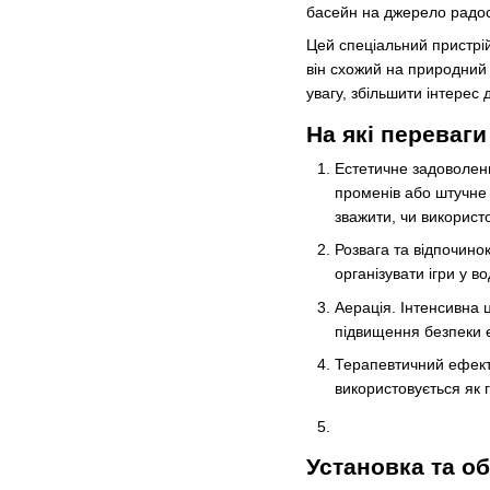
басейн на джерело радос
Цей спеціальний пристрі
він схожий на природний 
увагу, збільшити інтерес 
На які переваг
Естетичне задоволен
променів або штучне 
зважити, чи використо
Розвага та відпочино
організувати ігри у в
Аерація. Інтенсивна 
підвищення безпеки е
Терапевтичний ефект.
використовується як 
Установка та о