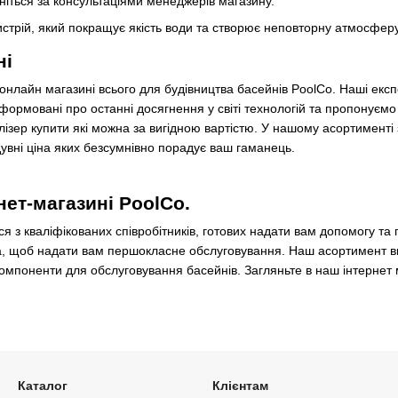
рніться за консультаціями менеджерів магазину.
стрій, який покращує якість води та створює неповторну атмосферу
ні
 онлайн магазині всього для будівництва басейнів PoolCo. Наші експ
нформовані про останні досягнення у світі технологій та пропонуємо
ізер купити які можна за вигідною вартістю. У нашому асортименті 
увні ціна яких безсумнівно порадує ваш гаманець.
нет-магазині PoolCo.
 з кваліфікованих співробітників, готових надати вам допомогу та 
а, щоб надати вам першокласне обслуговування. Наш асортимент вкл
компоненти для обслуговування басейнів. Загляньте в наш інтернет 
Каталог
Клієнтам