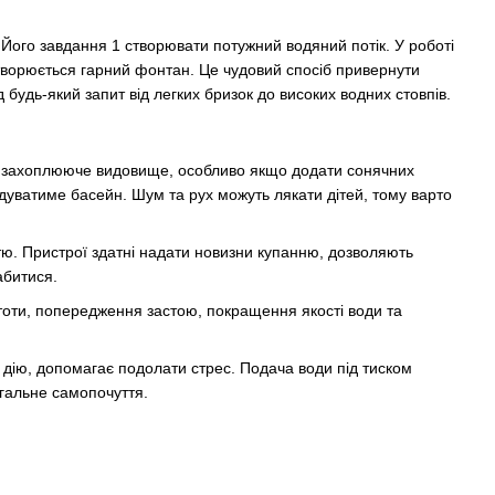
Його завдання 1 створювати потужний водяний потік. У роботі
утворюється гарний фонтан. Це чудовий спосіб привернути
 будь-який запит від легких бризок до високих водних стовпів.
ть захоплююче видовище, особливо якщо додати сонячних
відуватиме басейн. Шум та рух можуть лякати дітей, тому варто
ттю. Пристрої здатні надати новизни купанню, дозволяють
абитися.
истоти, попередження застою, покращення якості води та
 дію, допомагає подолати стрес. Подача води під тиском
агальне самопочуття.