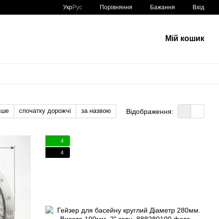
Порівняння
Укр
Рус
Бажання
Вхід
Мій кошик
вше
спочатку дорожчі
за назвою
Відображення:
4
4