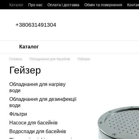
Перейти до основного контенту
Каталог
Про нас
Оплата і доставка
Обмін та повернення
Конта
+380631491304
Каталог
Головна
Обладнання для басейнів
Гейзери
Гейзер
Обладнання для нагріву
води
Обладнання для дезинфекції
води
Фільтри
Насоси для басейнів
Водоспади для басейнів