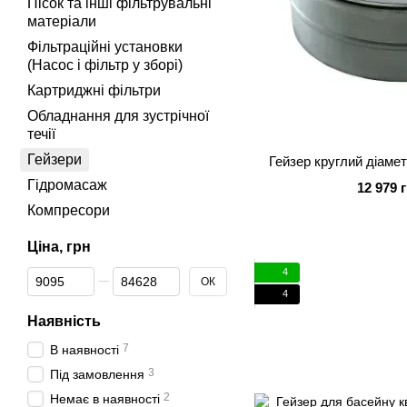
Пісок та інші фільтрувальні
матеріали
Фільтраційні установки
(Насос і фільтр у зборі)
Картриджні фільтри
Обладнання для зустрічної
течії
Гейзери
Гейзер круглий діаме
Гідромасаж
12 979 
Компресори
Ціна, грн
4
Від Ціна, грн
До Ціна, грн
ОК
4
Наявність
7
В наявності
3
Під замовлення
2
Немає в наявності