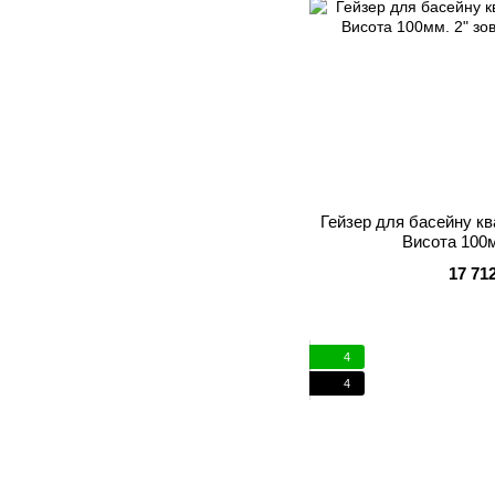
Гейзер для басейну к
Висота 100м
17 71
4
4