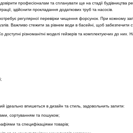
овірити професіоналам та спланувати ще на стадії будівництва ре
трації, здійснити прокладання додаткових труб та насосів.
 потребує регулярної перевірки чищення форсунок. При кожному зап
злів. Важливо стежити за рівнем води в басейні, щоб забезпечити 
o доступні різноманітні моделі гейзерів та комплектуючих до них. На
;
ий ідеально впишеться в дизайн та стиль, задовольнить запити:
ами, сортуванням та пошуком;
афіями та специфікаціями товарів;