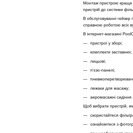
Монтаж пристрою краще д
пристрій до системи філь
В обслуговуванні гейзер
справною роботою всіх ву
В інтернет-магазині PoolC
пристрої у зборі;
комплекти заставних;
лицьові;
п'єзо-панелі;
пневмоперетворювачі
лежаки для масажу;
аеромасажні сидіння.
Щоб вибрати пристрій, як
скористайтеся фільтр
ознайомтеся з фотогр