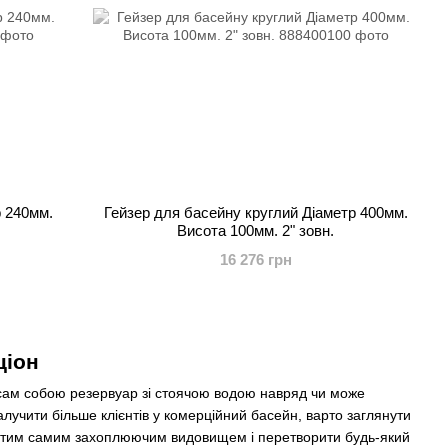
р 240мм.
Гейзер для басейну круглий Діаметр 400мм.
Висота 100мм. 2" зовн.
16 276 грн
ціон
 сам собою резервуар зі стоячою водою навряд чи може
алучити більше клієнтів у комерційний басейн, варто заглянути
ти тим самим захоплюючим видовищем і перетворити будь-який