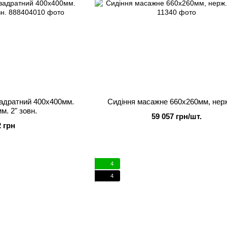
вадратний 400х400мм.
Cидіння масажне 660х260мм, нерж
м. 2" зовн.
59 057 грн/шт.
2 грн
4
4