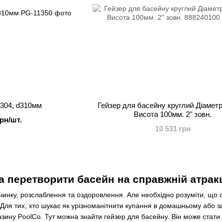
 304, d310мм
Гейзер для басейну круглий Діамет
Висота 100мм. 2" зовн.
грн/шт.
10 531 грн
та перетворити басейн на справжній атрак
очинку, розслаблення та оздоровлення. Але необхідно розуміти, що
 Для тих, хто шукає як урізноманітнити купання в домашньому або з
газину PoolCo. Тут можна знайти гейзер для басейну. Він може ста