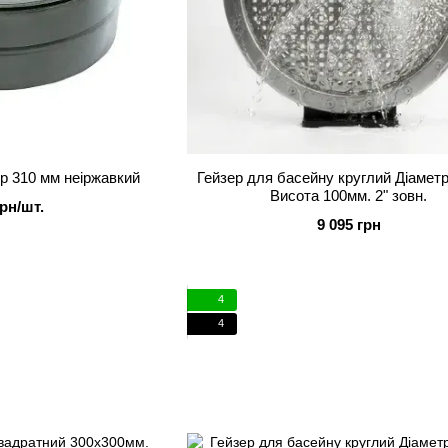
тр 310 мм неіржавкий
Гейзер для басейну круглий Діамет
Висота 100мм. 2" зовн.
грн/шт.
9 095 грн
4
4