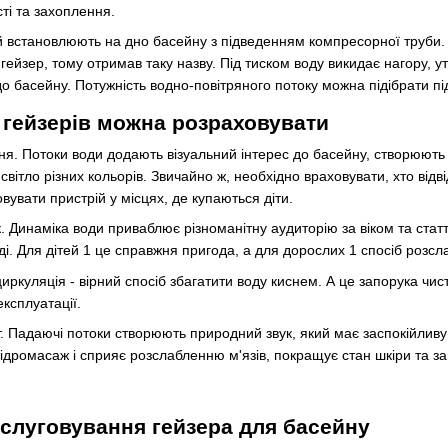
ті та захоплення.
й встановлюють на дно басейну з підведенням компресорної труби. 
гейзер, тому отримав таку назву. Під тиском воду викидає нагору, 
до басейну. Потужність водно-повітряного потоку можна підібрати під
и гейзерів можна розраховувати
ня. Потоки води додають візуальний інтерес до басейну, створюю
світло різних кольорів. Звичайно ж, необхідно враховувати, хто від
вувати пристрій у місцях, де купаються діти.
к. Динаміка води приваблює різноманітну аудиторію за віком та ста
оді. Для дітей 1 це справжня пригода, а для дорослих 1 спосіб розсл
циркуляція - вірний спосіб збагатити воду киснем. А це запорука ч
ксплуатації.
 Падаючі потоки створюють природний звук, який має заспокійливу
гідромасаж і сприяє розслабленню м'язів, покращує стан шкіри та з
бслуговування гейзера для басейну