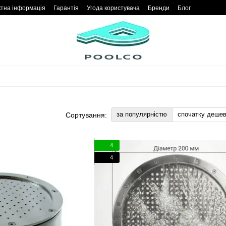
ктна інформація
Гарантія
Угода користувача
Бренди
Блог
за популярністю
спочатку деше
Сортування:
4
4