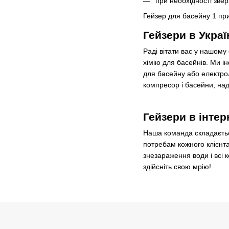
при необхідності зве
Гейзер для басейну 1 при
Гейзери в Украї
Раді вітати вас у нашому
хімію для басейнів. Ми і
для басейну або електрол
компресор і басейни, над
Гейзери в інтер
Наша команда складається
потребам кожного клієнт
знезараження води і всі 
здійсніть свою мрію!