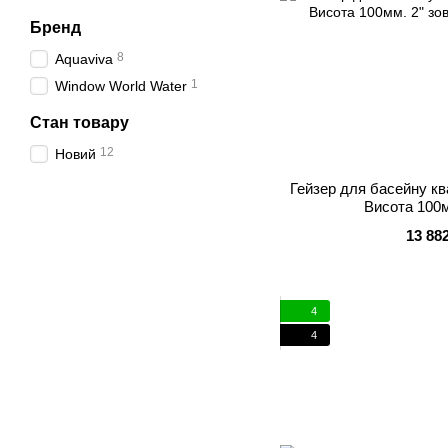
Бренд
8
Aquaviva
1
Window World Water
Стан товару
12
Новий
Гейзер для басейну к
Висота 100м
13 88
4
4