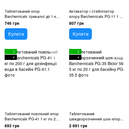
Таблетований хлор
Активатор і стабілізатор
Barchemicals тривалої дії 1 кг
хлору Barchemicals PG-11 1 кг
по 200 г для дезінфекції води
для басейну
746 грн
807 грн
в басейні
Купити
Купити
4
4
4
4
Таблетований повільний хлор
Таблетований
Barchemicals PG-41 1 кг по 200
швидкорозчинний шок-хлор
г для дезінфекції води в
Barchemicals PG-35 Biclor 56 5
693 грн
2 691 грн