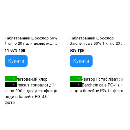
Таблетований шок-хлор 56%
Таблетований шок-хлор
1 кг по 20 г для дезінфекції
Barchemicals 56% 1 кг по 20 г
води в басейні
для дезінфекції води в басейні
11 873 грн
629 грн
Купити
Купити
4
4
4
4