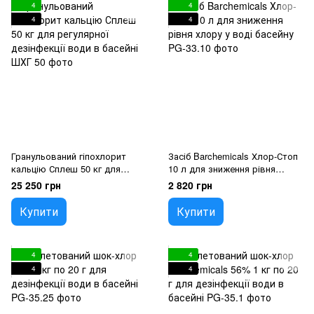
4
4
4
4
Гранульований гіпохлорит
Засіб Barchemicals Хлор-Стоп
кальцію Сплеш 50 кг для
10 л для зниження рівня
регулярної дезінфекції води в
хлору у воді басейну
25 250 грн
2 820 грн
басейні
Купити
Купити
4
4
4
4