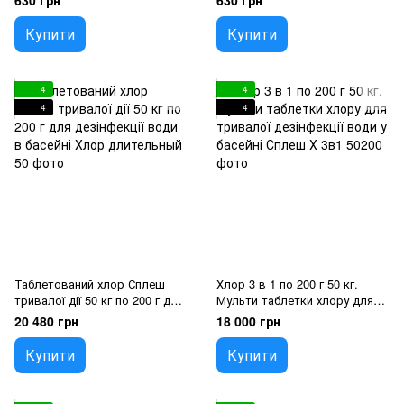
630 грн
630 грн
Купити
Купити
4
4
4
4
Таблетований хлор Сплеш
Хлор 3 в 1 по 200 г 50 кг.
тривалої дії 50 кг по 200 г для
Мульти таблетки хлору для
дезінфекції води в басейні
тривалої дезінфекції води у
20 480 грн
18 000 грн
басейні Сплеш
Купити
Купити