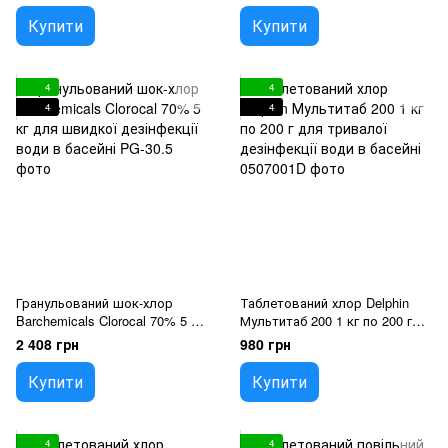
басейні
кг по 20 г для басейну
Купити
Купити
4
4
4
4
Гранульований шок-хлор
Таблетований хлор Delphin
Barchemicals Clorocal 70% 5 кг
Мультитаб 200 1 кг по 200 г
для швидкої дезінфекції води
для тривалої дезінфекції води
2 408 грн
980 грн
в басейні
в басейні
Купити
Купити
4
4