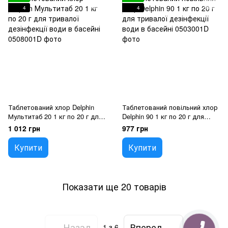
4
4
Таблетований хлор Delphin
Таблетований повільний хлор
Мультитаб 20 1 кг по 20 г для
Delphin 90 1 кг по 20 г для
тривалої дезінфекції води в
тривалої дезінфекції води в
1 012 грн
977 грн
басейні
басейні
Купити
Купити
Показати ще 20 товарів
Назад
Вперед
1
з 6