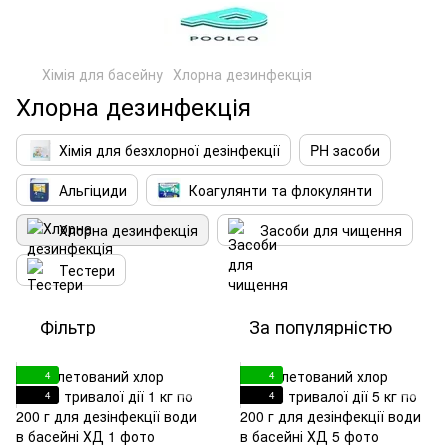
Хімія для басейну
Хлорна дезинфекція
Хлорна дезинфекція
Хімія для безхлорної дезінфекції
PH засоби
Альгіциди
Коагулянти та флокулянти
Хлорна дезинфекція
Засоби для чищення
Тестери
Фільтр
За популярністю
4
4
4
4