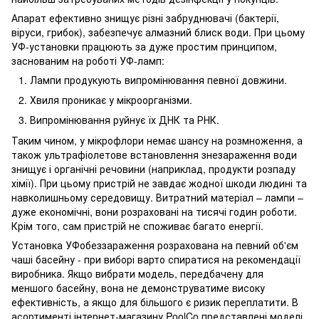
Апарат ефективно знищує різні забруднювачі (бактерії,
віруси, грибок), забезпечує алмазний блиск води. При цьому
УФ-установки працюють за дуже простим принципом,
заснованим на роботі УФ-ламп:
Лампи продукують випромінювання певної довжини.
Хвиля проникає у мікроорганізми.
Випромінювання руйнує їх ДНК та РНК.
Таким чином, у мікрофлори немає шансу на розмноження, а
також ультрафіолетове встановлення знезараження води
знищує і органічні речовини (наприклад, продукти розпаду
хімії). При цьому пристрій не завдає жодної шкоди людині та
навколишньому середовищу. Витратний матеріал – лампи –
дуже економічні, вони розраховані на тисячі годин роботи.
Крім того, сам пристрій не споживає багато енергії.
Установка УФобеззараження розрахована на певний об'єм
чаші басейну - при виборі варто спиратися на рекомендації
виробника. Якщо вибрати модель, передбачену для
меншого басейну, вона не демонструватиме високу
ефективність, а якщо для більшого є ризик переплатити. В
асортименті інтернет-магазину PoolCo представлені моделі