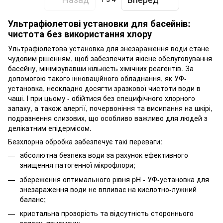
Ультрафіолетові установки для басейнів:
чистота без використання хлору
Ультрафіолетова установка для знезараження води стане
чудовим рішенням, щоб забезпечити якісне обслуговування
басейну, мінімізувавши кількість хімічних реагентів. За
допомогою такого інноваційного обладнання, як УФ-
установка, нескладно досягти зразкової чистоти води в
чаші. І при цьому - обійтися без специфічного хлорного
запаху, а також алергії, почервоніння та висипання на шкірі,
подразнення слизових, що особливо важливо для людей з
делікатним епідермісом.
Безхлорна обробка забезпечує такі переваги:
абсолютна безпека води за рахунок ефективного
знищення патогенної мікрофлори;
збереження оптимального рівня pH - УФ-установка для
знезараження води не впливає на кислотно-лужний
баланс;
кристальна прозорість та відсутність стороннього