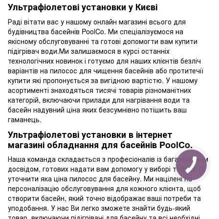
Ультрафіолетові установки у Києві
Раді вітати вас у нашому онлайн магазині всього для
будівництва басейнів PoolCo. Ми спеціалізуємося на
якісному обслуговуванні та готові допомогти вам купити
підігрівач води.Ми залишаємося в курсі останніх
технологічних новинок і готуємо для наших клієнтів безліч
варіантів на пилосос для чищення басейнів або протитечії
купити які пропонується за вигідною вартістю. У нашому
асортименті знаходяться тисячі товарів різноманітних
категорій, включаючи прилади для нагрівання води та
басейн надувний ціна яких безсумнівно потішить ваш
гаманець.
Ультрафіолетові установки в інтернет
магазині обладнання для басейнів PoolCo.
Наша команда складається з професіоналів із багаторічним
досвідом, готових надати вам допомогу у виборі товару та
уточнити яка ціна пилосос для басейну. Ми націлені на
персоналізацію обслуговування для кожного клієнта, щоб
створити басейн, який точно відображає ваші потреби та
уподобання. У нас Ви легко зможете знайти будь-який
товар, включаючи підігрівачі для басейну та всі необхідні