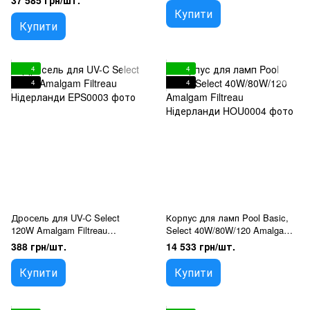
37 585 грн/шт.
випромінення для басейнів
Купити
Купити
4
4
4
4
Дросель для UV-C Select
Корпус для ламп Pool Basic,
120W Amalgam Filtreau
Select 40W/80W/120 Amalgam
Нідерланди
Filtreau Нідерланди
388 грн/шт.
14 533 грн/шт.
Купити
Купити