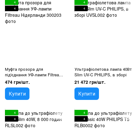
4
4
4
4
Муфта прозора для
Ультрафіолетова лампа 40Вт
під'єднання УФ-лампи Filtreau
Slim UV-C PHILIPS, в зборі
Нідерланди
474 грн/шт.
21 472 грн/шт.
Купити
Купити
4
4
4
4