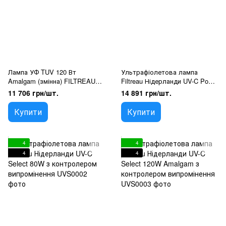
Лампа УФ TUV 120 Вт
Ультрафіолетова лампа
Amalgam (змінна) FILTREAU
Filtreau Нідерланди UV-C Pool
(PHILIPS)
Basic 80W PHILIPS
11 706 грн/шт.
14 891 грн/шт.
Купити
Купити
4
4
4
4