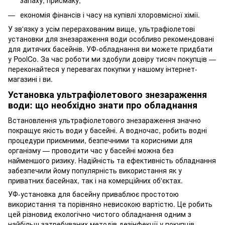
запаху, присмаку;
економія фінансів і часу на купівлі хлоровмісної хімії.
У зв'язку з усім перерахованим вище, ультрафіолетові
установки для знезараження води особливо рекомендовані
для дитячих басейнів. УФ-обладнання ви можете придбати
у PoolCo. За час роботи ми здобули довіру тисяч покупців —
переконайтеся у перевагах покупки у нашому інтернет-
магазині і ви.
Установка ультрафіолетового знезараження
води: що необхідно знати про обладнання
Встановлення ультрафіолетового знезараження значно
покращує якість води у басейні. А водночас, робить водні
процедури приємними, безпечними та корисними для
організму — проводити час у басейні можна без
найменшого ризику. Надійність та ефективність обладнання
забезпечили йому популярність використання як у
приватних басейнах, так і на комерційних об'єктах.
УФ-установка для басейну приваблює простотою
використання та порівняно невисокою вартістю. Це робить
цей різновид екологічно чистого обладнання одним з
найбільш затребуваних методів дезінфекції у покупців.