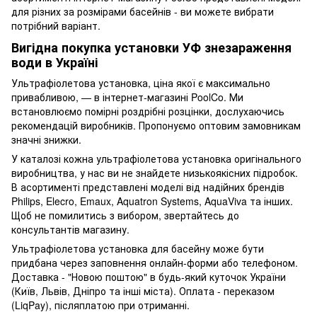
для різних за розмірами басейнів - ви можете вибрати
потрібний варіант.
Вигідна покупка установки УФ знезараження
води в Україні
Ультрафіолетова установка, ціна якої є максимально
привабливою, — в інтернет-магазині PoolCo. Ми
встановлюємо помірні роздрібні розцінки, дослухаючись
рекомендацій виробників. Пропонуємо оптовим замовникам
значні знижки.
У каталозі кожна ультрафіолетова установка оригінального
виробництва, у нас ви не знайдете низькоякісних підробок.
В асортименті представлені моделі від надійних брендів
Philips, Elecro, Emaux, Aquatron Systems, AquaViva та інших.
Щоб не помилитись з вибором, звертайтесь до
консультантів магазину.
Ультрафіолетова установка для басейну може бути
придбана через заповнення онлайн-форми або телефоном.
Доставка - "Новою поштою" в будь-який куточок України
(Київ, Львів, Дніпро та інші міста). Оплата - переказом
(LiqPay), післяплатою при отриманні.