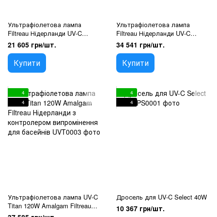
Ультрафіолетова лампа
Ультрафіолетова лампа
Filtreau Нідерланди UV-C
Filtreau Нідерланди UV-C
Select 80W з контролером
Select 120W Amalgam з
21 605 грн/шт.
34 541 грн/шт.
випромінення
контролером випромінення
Купити
Купити
4
4
4
4
Ультрафіолетова лампа UV-C
Дросель для UV-C Select 40W
Titan 120W Amalgam Filtreau
10 367 грн/шт.
Нідерланди з контролером