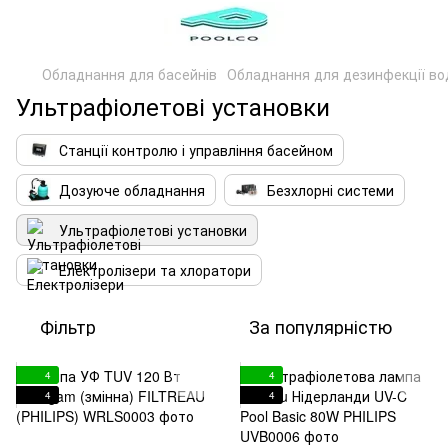
Обладнання для басейнів
Обладнання для дезинфекції во
Ультрафіолетові установки
Станції контролю і управління басейном
Дозуюче обладнання
Безхлорні системи
Ультрафіолетові установки
Електролізери та хлоратори
Фільтр
За популярністю
4
4
4
4