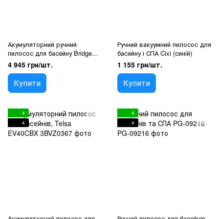
Акумуляторний ручний
Ручний вакуумний пилосос для
пилосос для басейну Bridge
басейну і СПА Cixi (синій)
PJV08BCBX
4 945 грн/шт.
1 155 грн/шт.
Купити
Купити
4
4
4
4
Акумуляторний пилосос для
Ручний пилосос для басейнів