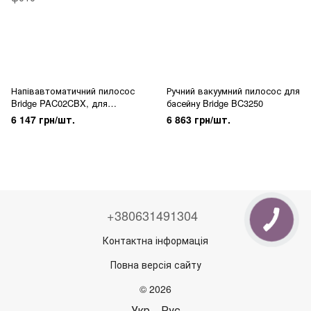
Напівавтоматичний пилосос
Ручний вакуумний пилосос для
Bridge PAC02CBX, для
басейну Bridge BC3250
басейну, з дефлектором
6 147 грн/шт.
6 863 грн/шт.
+380631491304
Контактна інформація
Повна версія сайту
© 2026
Укр
Рус