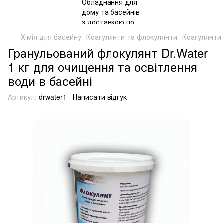
Хімія для басейну
Коагулянти та флокулянти
Коагулянти 
Гранульований флокулянт Dr.Water
1 кг для очищення та освітлення
води в басейні
Артикул:
drwater1
Написати відгук