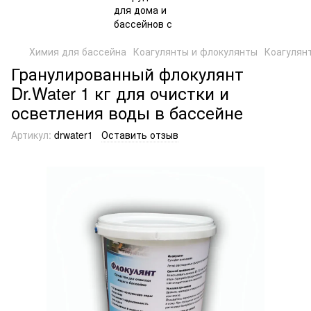
Химия для бассейна
Коагулянты и флокулянты
Коагулянт
Гранулированный флокулянт
Dr.Water 1 кг для очистки и
осветления воды в бассейне
Артикул:
drwater1
Оставить отзыв