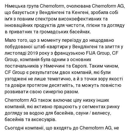
Німецька група Chemoform, очолювана Chemoform AG,
що базується у Вендлінгені та Кенгені, зробила собі
ім'я з повним спектром високоефективних та
інноваційних продуктів для чистоти, гігієни та догляду
в приватних та громадських басейнах.
Мало того, що з моменту переїзду до нещодавно
побудованої штаб-квартири у Вендлінгені та злиття у
листопаді 2019 року з французькою FIJA Group, CF
Group, компанія була одним з основних
постачальників у Німеччині та Європі. Таким чином,
CF Group є результатом двох компаній, які були
узгоджені не лише тематично, а й з точки зору якості
та довіри протягом десятиліть, та можуть повністю
розвивати свою синергію разом.
Chemoform AG також включає цілу низку інших
компаній, які активно працюють у сегментах ринку
догляду за водою для басейнів, сауни / велнесу,
басейнів та аксесуарів.
Сьогодні компанії, що входять до Chemoform AG, не