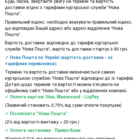
Будь ласка, звертайте увагу на терміни та вартість
доставки згідно з тарифами кур'єрської служби "Нова
Пошта".
Правильний індекс: необхідно вказувати правильний індекс,
що відповідає Вашій адресі або адресі відділення "Нова
Пошта".
Вартість доставки: відповідно до тарифів кур'єрської
служби "Нова Пошта", вартість доставки стартує з 90 грн.
✓ Нова Пошта по Україні (вартість доставки - за
тарифами перевізника):
Терміни та вартість доставки визначаються самою
кур'єрською службою "Нова Пошта" відповідно до їх тарифів.
Деталі щодо термінів та вартості можна з'ясувати на
офіційному сайті "Нова Пошта" або у відділеннях компанії.
✓ Оплата картою Visa, Mastercard - LiqPay
(Зазвичай становить 2,75% від суми оплати покупцем)
✓ Післяплата "Нова Пошта"
(2% від вартості вантажу + 20 грн.)
✓ Оплата частинами ПриватБанк
(Комісія 0.01% від вартості товару під час списання