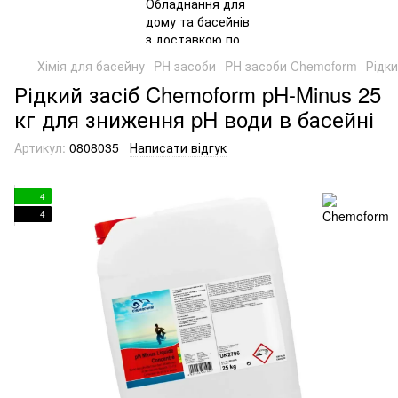
Хімія для басейну
PH засоби
PH засоби Chemoform
Рідки
Рідкий засіб Chemoform pH-Minus 25
кг для зниження pH води в басейні
Артикул:
0808035
Написати відгук
4
4