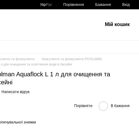
Порівняння
Укр
Рус
Бажання
Вхід
Мій кошик
улянти та флокулянти
Коагулянти та флокулянти POOLMAN
 л для очищення та освітлення води в басейні
lman Aquaflock L 1 л для очищення та
сейні
Написати відгук
Порівняти
В бажання
опичувальної знижки