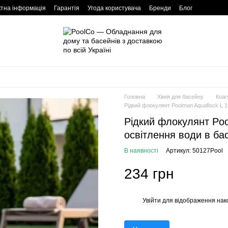
ктна інформація
Гарантія
Угода користувача
Бренди
Блог
Головна
Хімія для басейну
Коаг
Рідкий флокулянт Poolman Aquaflock L 1
Рідкий флокулянт Poo
освітлення води в ба
В наявності
Артикул: 50127Pool
234 грн
Увійти
для відображення нак
%