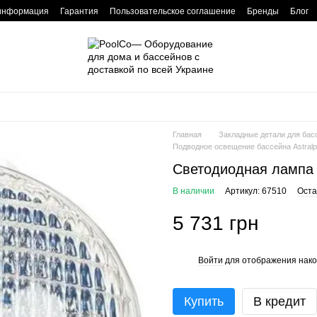
 информация
Гарантия
Пользовательское соглашение
Бренды
Блог
Главная
Закладные детали для бас
Подводное освещение бассейна Astralp
Светодиодная лампа A
В наличии
Артикул: 67510
Оста
5 731 грн
Войти
для отображения нако
%
Купить
В кредит