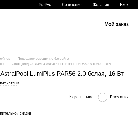
Сравнение
Укр
Рус
Желания
Вход
Мой заказ
сейнов
Подводное освещение бассейна
ool
Светодиодная лампа AstralPool LumiPlus PAR56 2.0 белая, 16 Вт
stralPool LumiPlus PAR56 2.0 белая, 16 Вт
вить отзыв
К сравнению
В желания
пительной скидки