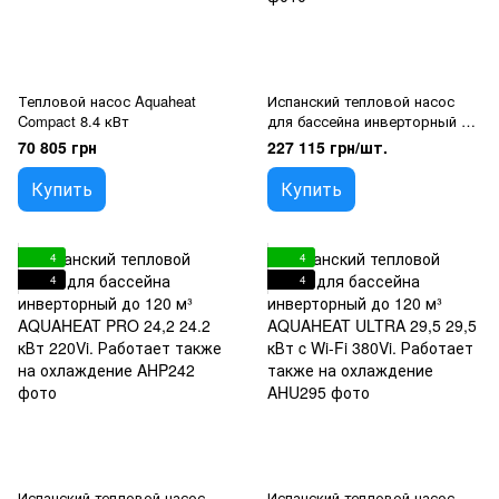
Тепловой насос Aquaheat
Испанский тепловой насос
Compact 8.4 кВт
для бассейна инверторный до
95 м³ AQUAHEAT PRO 19,5
70 805 грн
227 115 грн/шт.
19.5 кВт 220V. Работает также
на охлаждение
Купить
Купить
4
4
4
4
Испанский тепловой насос
Испанский тепловой насос