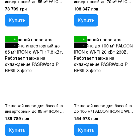
инверторный до 55 м³ FALCON
инверторный до 70 м³ FALCON
IRON 9,5 кВт 230В. Работает
IRON с WI-FI 13 кВт 230В.
73 709 грн
108 347 грн
также на охлаждение
Работает также на
охлаждение
Купить
Купить
4
4
4
4
Тепловой насос для бассейна
Тепловой насос для бассейна
инверторный до 85 м³ IRON с
до 100 м³ FALCON IRON с WI-
WI-FI 17.8 кВт. Работает
FI 20 кВт 230В. Работает
139 789 грн
154 978 грн
также на охлаждение
также на охлаждение
Купить
Купить