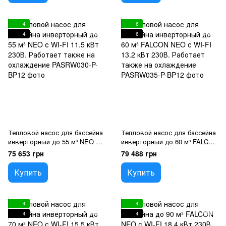
4
6
4
6
Тепловой насос для бассейна
Тепловой насос для бассейна
инверторный до 55 м³ NEO с
инверторный до 60 м³ FALCON
WI-FI 11.5 кВт 230В. Работает
NEO с WI-FI 13.2 кВт 230В.
75 653 грн
79 488 грн
также на охлаждение
Работает также на
охлаждение
Купить
Купить
4
4
4
4