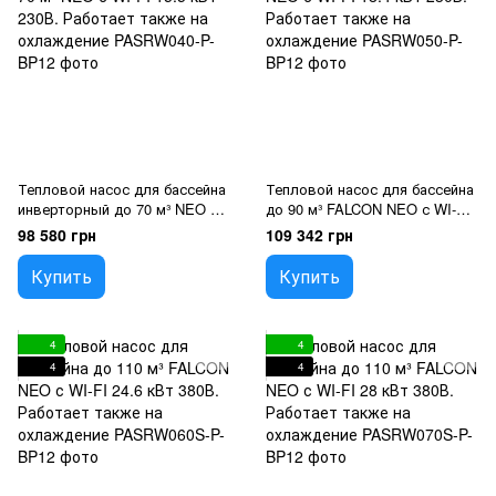
Тепловой насос для бассейна
Тепловой насос для бассейна
инверторный до 70 м³ NEO с
до 90 м³ FALCON NEO с WI-FI
WI-FI 15.5 кВт 230В. Работает
18.4 кВт 230В. Работает также
98 580 грн
109 342 грн
также на охлаждение
на охлаждение
Купить
Купить
4
4
4
4