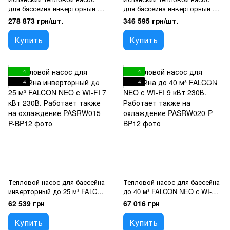
для бассейна инверторный до
для бассейна инверторный до
120 м³ AQUAHEAT PRO 24,2
120 м³ AQUAHEAT ULTRA 29,5
278 873 грн/шт.
346 595 грн/шт.
24.2 кВт 220Vi. Работает
29,5 кВт c Wi-Fi 380Vi.
также на охлаждение
Работает также на
Купить
Купить
охлаждение
4
4
4
4
Тепловой насос для бассейна
Тепловой насос для бассейна
инверторный до 25 м³ FALCON
до 40 м³ FALCON NEO с WI-FI
NEO с WI-FI 7 кВт 230В.
9 кВт 230В. Работает также на
62 539 грн
67 016 грн
Работает также на
охлаждение
охлаждение
Купить
Купить