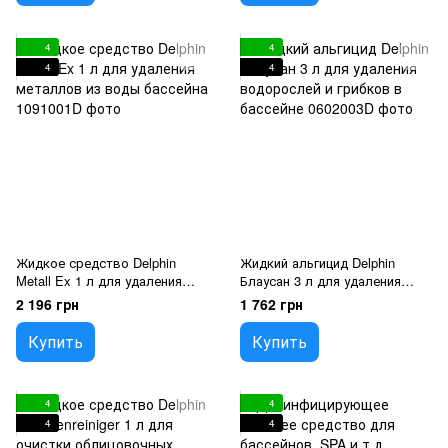
4
4
4
4
Жидкое средство Delphin
Жидкий альгицид Delphin
Metall Ex 1 л для удаления
Блаусан 3 л для удаления
металлов из воды бассейна
водорослей и грибков в
2 196 грн
1 762 грн
бассейне
Купить
Купить
4
4
4
4