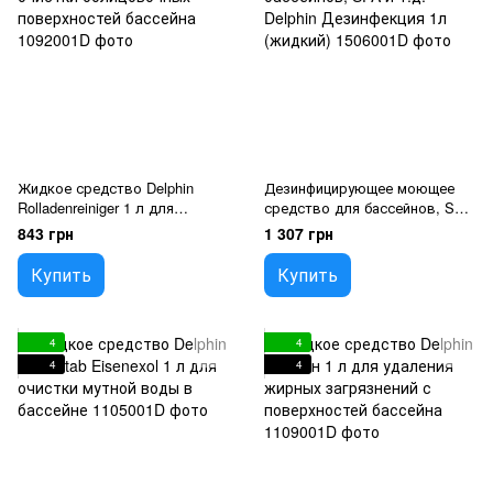
Жидкое средство Delphin
Дезинфицирующее моющее
Rolladenreiniger 1 л для
средство для бассейнов, SPA
очистки облицовочных
и т.д. Delphin Дезинфекция 1л
843 грн
1 307 грн
поверхностей бассейна
(жидкий)
Купить
Купить
4
4
4
4