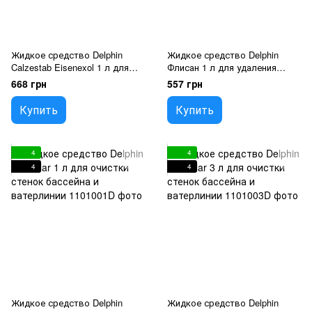
Жидкое средство Delphin
Жидкое средство Delphin
Calzestab Eisenexol 1 л для
Флисан 1 л для удаления
очистки мутной воды в
жирных загрязнений с
668 грн
557 грн
бассейне
поверхностей бассейна
Купить
Купить
4
4
4
4
Жидкое средство Delphin
Жидкое средство Delphin