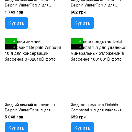
Delphin WinterFit 3 л для
Delphin WinterFit 1 л для
консервации бассейна
консервации бассейна
1 749 грн
662 грн
Купить
Купить
4
4
4
4
Жидкий зимний консервант
Жидкое средство Delphin
Delphin WinterFit 10 л для
Compactal 1 л для удаления
консервации бассейна
минеральных отложений в
5 048 грн
659 грн
бассейне
Купить
Купить