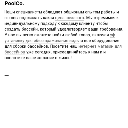
PoolCo.
Наши специалисты обладают обширным опытом работы и
готовы подсказать какая
цена шезлонга
. Мы стремимся к
индивидуальному подходу к каждому клиенту чтобы
создать бассейн, который удовлетворяет ваши требования.
У нас вы легко сможете найти любой товар, включая
уф
установку для обеззараживания воды
и все оборудование
для сборки бассейнов. Посетите наш
интернет магазин для
бассейнов
уже сегодня, присоединяйтесь к нам и и
воплотите ваше желание в жизнь!
Станция контроля качества воды Hayward Hidrolife (200 м3, 33
г/ч)
Хомут-врезка седло зажимное ПП Effast SEP010075C,
d75x3/4"
Бассейновый тепловой насос BP-130HS-A-r32. Рассчитан на
объем бассейна 60-80 м3
Ультрафиолетовая установка Elecro Quantum Q-35