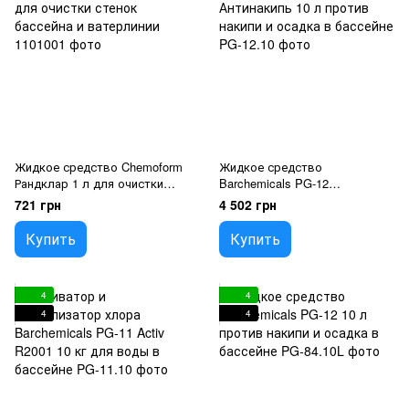
Жидкое средство Chemoform
Жидкое средство
Рандклар 1 л для очистки
Barchemicals PG-12
стенок бассейна и ватерлинии
Антинакипь 10 л против
721 грн
4 502 грн
накипи и осадка в бассейне
Купить
Купить
4
4
4
4