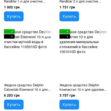
Randklar 1 л для очистки
Randklar 3 л для очистки
стенок бассейна и ватерлинии
стенок бассейна и ватерлинии
1 002 грн
1 731 грн
Купить
Купить
4
4
4
4
Жидкое средство Delphin
Жидкое средство Delphin
Calzestab Eisenexol 10 л для
Компактал 10 л для удаления
очистки мутной воды в
минеральных отложений в
6 253 грн
3 757 грн
бассейне
бассейне
Купить
Купить