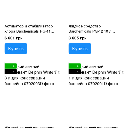
Активатор и стабилизатор
Жидкое средство
хлора Barchemicals PG-11
Barchemicals PG-12 10 л
Activ R2001 10 кг для воды в
против накипи и осадка в
6 601 грн
3 605 грн
бассейне
бассейне
Купить
Купить
4
4
4
4
Жидкий зимний консервант
Жидкий зимний консервант