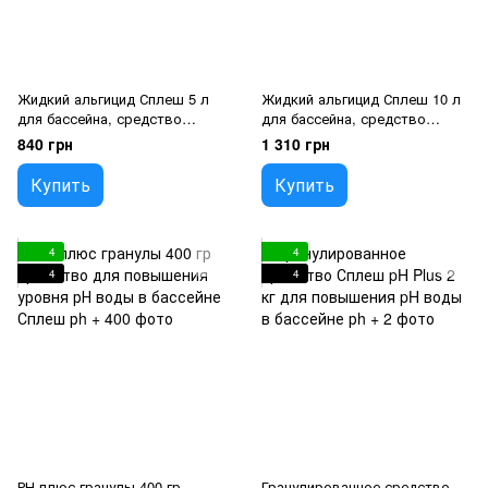
Жидкий альгицид Сплеш 5 л
Жидкий альгицид Сплеш 10 л
для бассейна, средство
для бассейна, средство
против водорослей без
против водорослей без
840 грн
1 310 грн
запаха
запаха
Купить
Купить
4
4
4
4
РН плюс гранулы 400 гр
Гранулированное средство