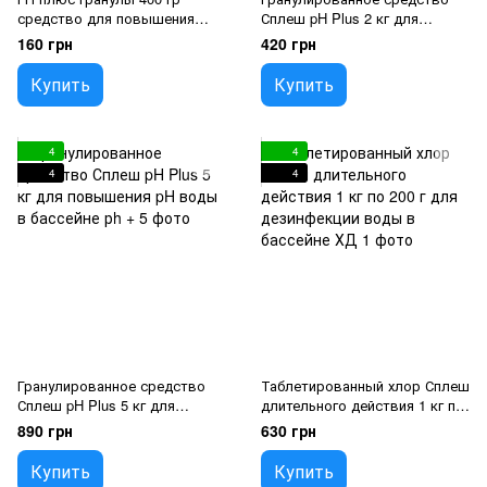
средство для повышения
Сплеш pH Plus 2 кг для
уровня рН воды в бассейне
повышения pH воды в
160 грн
420 грн
Сплеш
бассейне
Купить
Купить
4
4
4
4
Гранулированное средство
Таблетированный хлор Сплеш
Сплеш pH Plus 5 кг для
длительного действия 1 кг по
повышения pH воды в
200 г для дезинфекции воды в
890 грн
630 грн
бассейне
бассейне
Купить
Купить