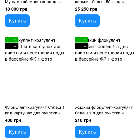
Мульти таблетки хлора для
кальция Сплеш 50 кг для
длительной дезинфекции
регулярной дезинфекции
18 000 грн
25 250 грн
воды в бассейне Сплеш
воды в бассейне
Купить
Купить
4
4
4
4
Флокулянт-коагулянт Сплеш 1
Жидкий флокулянт-коагулянт
кг в картушах для очистки и
Сплеш 1 л для очистки и
осветления воды в бассейне
осветления воды в бассейне
400 грн
210 грн
Купить
Купить