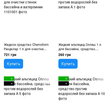
Жидкое средство Chemoform
Жидкий альгицид Сплеш 1 л
Рандклар 1 л для очистки
для бассейна, средство
стенок бассейна и ватерлинии
против водорослей без
721 грн
260 грн
запаха
Купить
Купить
4
4
4
4