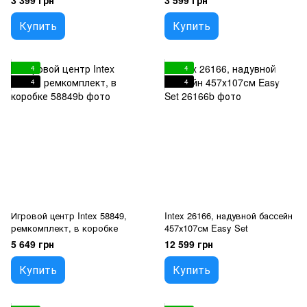
3 399 грн
3 599 грн
325 х 267 х 102 см
Купить
Купить
4
4
4
4
Игровой центр Intex 58849,
Intex 26166, надувной бассейн
ремкомплект, в коробке
457х107см Easy Set
5 649 грн
12 599 грн
Купить
Купить