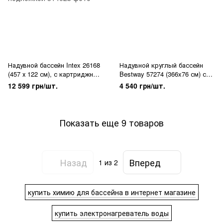
Надувной бассейн Intex 26168
Надувной круглый бассейн
(457 х 122 см), с картриджным
Bestway 57274 (366x76 см) с
фильтром, лестницей, тентом
картриджным фильтром
12 599 грн/шт.
4 540 грн/шт.
и подложкой
Показать еще 9 товаров
Назад
Вперед
1
из 2
купить химию для бассейна в интернет магазине
купить электронагреватель воды