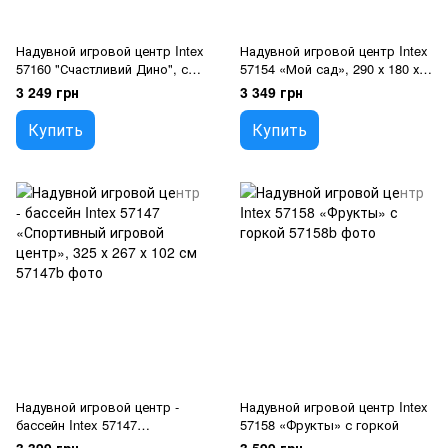
Надувной игровой центр Intex
Надувной игровой центр Intex
57160 "Счастливий Дино", с
57154 «Мой сад», 290 х 180 х
горкой
104 см, с надувными
3 249 грн
3 349 грн
игрушками, фонтаном и
горкой
Купить
Купить
Надувной игровой центр -
Надувной игровой центр Intex
бассейн Intex 57147
57158 «Фрукты» с горкой
«Спортивный игровой центр»,