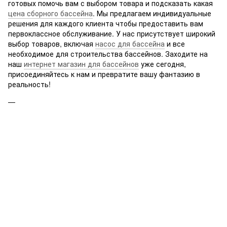
готовых помочь вам с выбором товара и подсказать какая
цена сборного бассейна
. Мы предлагаем индивидуальные
решения для каждого клиента чтобы предоставить вам
первоклассное обслуживание. У нас присутствует широкий
выбор товаров, включая
насос для бассейна
и все
необходимое для строительства бассейнов. Заходите на
наш
интернет магазин для бассейнов
уже сегодня,
присоединяйтесь к нам и превратите вашу фантазию в
реальность!
шезлонг лежак
Лестница Emaux Muro NMU215-SR (2 ступеньки) для бассейна
химию для бассейна купить
Каркасный прямоугольный бассейн Bestway 56403 (259 х 170 х
61 см)
противоток
Фильтрационная установка для бассейна Bestway 58383 (2 м3/
ч)
фильтр для бассейна
Насос циркуляционный для бассейна 12,5 м3/ч JAZZI III-А
бассейн харьков купить
Немецкий альгицид для бассейна 1 л жидкий Chemoform Альба
каркасный бассейн купить одесса
супер. Препарат для очистки от водорослей
пылесос для бассейна купить