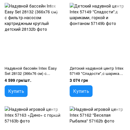
Надувной бассейн Intex Easy
Детский надувной центр Intex
Set 28132 (366x76 см) с
57149 "Сладости",с шариками,
фильтр-насосом
горкой и фонтаном
4 599 грн/шт.
3 074 грн
картриджным круглый
детский
Купить
Купить