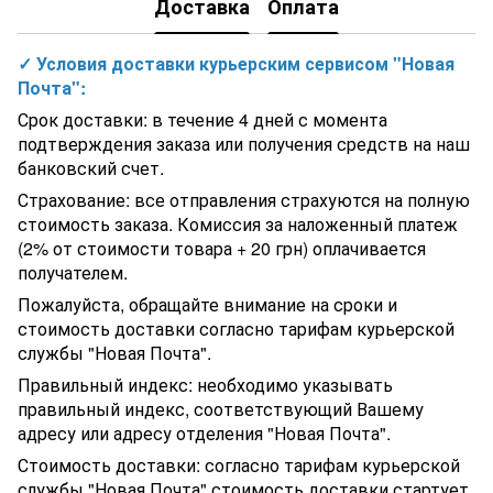
Доставка
Оплата
Каркасный бассейн Intex 26756 (610Х132 см) с фильтр-
насосом, лестницей, тентом и подстилкой
Ротаметр Aquaviva DN40 с внутренней резьбой d1-1/2" 1000-
✓ Условия доставки курьерским сервисом "Новая
10000 л/ч
Почта":
Насос Hayward HCP40753E KAN760 T2 IE3 (380В, 104.5 м³/час,
7.5HP) для бассейна
Срок доставки: в течение 4 дней с момента
Немецкий теплообменник для бассейна Behncke QWT 100-40
подтверждения заказа или получения средств на наш
Жидкий концентрированный очиститель для выведения пятен
банковский счет.
и разводов от эпоксидных затирок LITONET, 0,75 л
Круглый каркасный бассейн Exit Toys (244 х 76 см) камень, с
Страхование: все отправления страхуются на полную
куполом, фильтр-насосом и тентом
стоимость заказа. Комиссия за наложенный платеж
Штанга Kokido Classic K254BU/B 240-480 см
(2% от стоимости товара + 20 грн) оплачивается
Комплект химии для бассейна 3 в 1 Chemoform Мульти-
получателем.
таблетки 1 кг (таблетки по 200 г). Длительная дезинфекция
Теплообменник для подогрева бассейна Elecro G2I 30кВт
Пожалуйста, обращайте внимание на сроки и
Incoloy Великобритания
стоимость доставки согласно тарифам курьерской
Лифт-подъемник для инвалидов Bluone
службы "Новая Почта".
Переходник ПВХ Hidroten 1002481, резьбовое соединение НР-
Правильный индекс: необходимо указывать
ВР, 3"-2 1/2"
Переходная муфта Rifeng 32х16
правильный индекс, соответствующий Вашему
Тройник 90° ПВХ Hidroten 1001766, переходной В-Н-Н,
адресу или адресу отделения "Новая Почта".
d75x75x63 мм
Стоимость доставки: согласно тарифам курьерской
PH минус в гранулах для бассейна Barchemicals.Регулятор pH
службы "Новая Почта" стоимость доставки стартует
для понижения уровня pН и щелочности воды, 1,5 кг