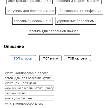
электронагреватель воды
бассейн интернет магазин
поручень для бассейна цена
бесхлорная дезинфекция
тепловые насосы цена
управление бассейном
пленка для бассейнов лайнер
Описание
ТОП запросы
ТОП меню
ТОП карточки
Бассейны и спа
Оборудование для бассейнов
купить компрессор в одессе
Химия для бассейна
альгициды для бассейна купить
Пылесосы для бассейнов
купить душ для дачи
Аксессуары для бассейнов
каркасный бассейн купить днепр
Все для строительства бассейнов
бассейн купить
купить бассейны
сборный бассейн
Закладные детали для бассейнов
химия для бассейн
каркасный бассейн
надувной бассейн
купить компрессор днепр
оборудование для бассейна
химия для бассейна
пылесос для бассейна
аксессуары для бассейна
все для строительства бассейна
закладные детали для бассейна
робот пылесос для бассейна
альгициды
форсунки
копинговый камень