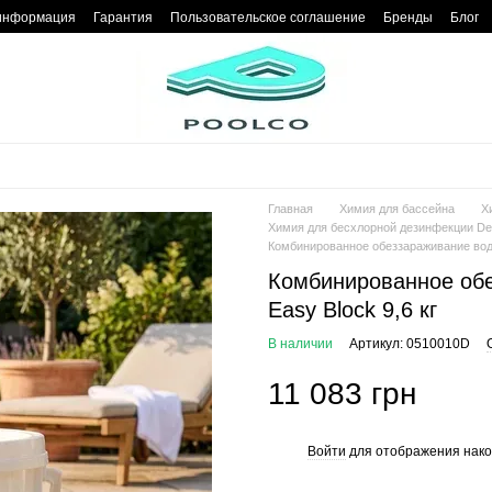
 информация
Гарантия
Пользовательское соглашение
Бренды
Блог
Главная
Химия для бассейна
Х
Химия для бесхлорной дезинфекции Del
Комбинированное обеззараживание воды 
Комбинированное обе
Easy Block 9,6 кг
В наличии
Артикул: 0510010D
11 083 грн
Войти
для отображения нако
%