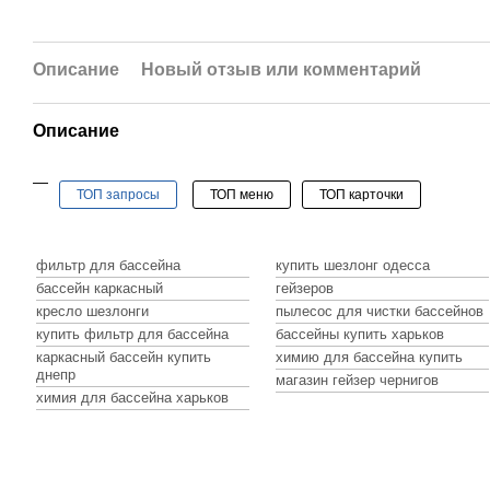
Описание
Новый отзыв или комментарий
Описание
ТОП запросы
ТОП меню
ТОП карточки
Бассейны и спа
купить бассейны
с
каркасный бассейн
н
фильтр для бассейна
купить шезлонг одесса
Оборудование для бассейнов
бассейн каркасный
гейзеров
Химия для бассейна
кресло шезлонги
пылесос для чистки бассейнов
оборудование для басс
Пылесосы для бассейнов
купить фильтр для бассейна
бассейны купить харьков
теплообменник
химия для бассейна
каркасный бассейн купить
химию для бассейна купить
тепловой насос
химия для бассейна без
пылесос для бассейна
Аксессуары для бассейнов
днепр
магазин гейзер чернигов
электронагреватель во
ph химия
аксессуары для бассей
Все для строительства бассейнов
химия для бассейна харьков
нагреватель для бассей
покрытие для бассейна
все для строительства 
блок управления бассе
Закладные детали для бассейнов
душ для дачи
лайнер для бассейна
закладные детали для 
дозирующие оборудова
все для отдыха
скиммер для бассейна
фильтрационная устано
лестницы для бассейна