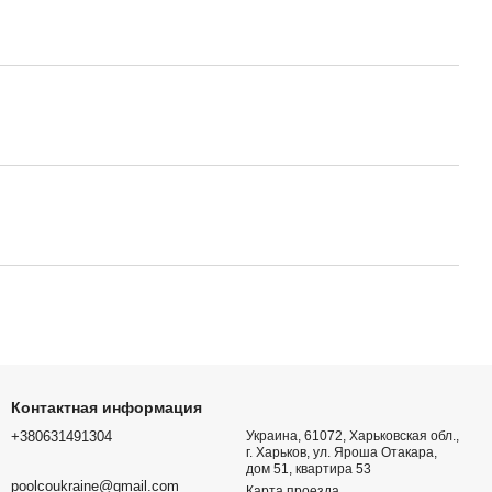
ентиль Praher T7 d32
вым окончанием
тор W UV-C Select 80W
 FILTREAU (PHILIPS) для
емом до 80 м3
ент Kripsol RS200 45°
ward 3118 PREMIUM
он
 Limpido LTE (100Вт,
3)
idroten 1001094, 90°,
Контактная информация
+380631491304
Украина, 61072, Харьковская обл.,
г. Харьков, ул. Яроша Отакара,
дом 51, квартира 53
poolcoukraine@gmail.com
Карта проезда