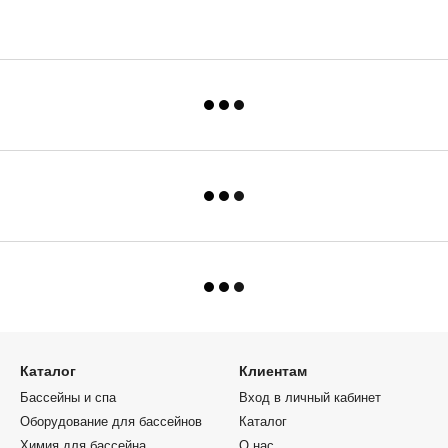
Emaux L150
Немецкий альгицид непеняющийся 30
Мембранный в
литров для бассейна Delphin Блаусан
мм, с муфто
а
К. Средство против водорослей
 для
УФ дезинфек
00-40
Скиммер Emaux EM0130-SC Standart
(с таймером)
(под бетон) квадратная крышка
бассейна объ
ux PAR56
тунные
Фильтрационный бак 950 мм (боковой
Угловой элем
вентиль) ламинированный
195х20 мм
сса Rifeng A
Дезинфекция воды в бассейне
Скиммер Hay
Хлоратор OXILIFE до 65 м3 Standard
Wide под бет
для общественных бассейнов.
278BU/B (120-
Электролизер
Хомут-врезка седло зажимное ПП Era
230В, до 80м
PCS0150 PN10, d50x1/2"
t Cl/pH
Тройник ПВХ H
Каркасный бассейн Bestway 5619N
d225 мм
(366х100 см) с картриджным
фильтром, лестницей и складным
куполом
Каталог
Клиентам
Бассейны и спа
Вход в личный кабинет
Оборудование для бассейнов
Каталог
Химия для бассейна
О нас