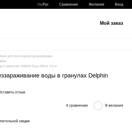
Сравнение
Укр
Рус
Желания
Вход
Мой заказ
имия для бесхлорной дезинфекции
phin
в гранулах Delphin Easy Block 9,6 кг
ззараживание воды в гранулах Delphin
Оставить отзыв
К сравнению
В желания
пительной скидки