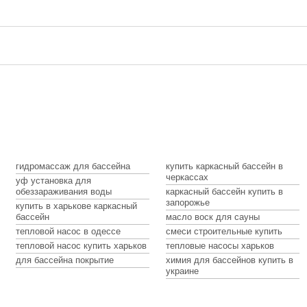
борный бассейн
адувной бассейн
гидромассаж для бассейна
купить каркасный бассейн в
черкассах
уф установка для
обеззараживания воды
каркасный бассейн купить в
ейна
гидролизер
запорожье
купить в харькове каркасный
ультрафиолетовая установка
альгициды
средство для очистки бассейна
бассейн
масло воск для сауны
электролизер
 хлора
коагулянты
тестер для бассейна
робот пылесос для бассейна
ручной пылесос для бассейна
тепловой насос в одессе
смеси строительные купить
ды
фильтр для бассейна
хлор для бассейна
на
роллеты для бассейна
шезлонг
тепловой насос купить харьков
тепловые насосы харьков
на на дровах
насос для бассейна
дозатор химии для бассейна
теплосберегающая пл
бассейна
копинговый камень
строительная смесь
для бассейна покрытие
химия для бассейнов купить в
йном
водопад для бассейна
аксессуары для уборки бассейна
термометр для бассей
украине
масла для сауны
плитка для бассейна
бассейна
форсунки
подводное освещение бассей
ние
песок для фильтрации бассейна
наматывающее устройство для бассейна
донный слив для бассейна
вка для бассейна
переливная система