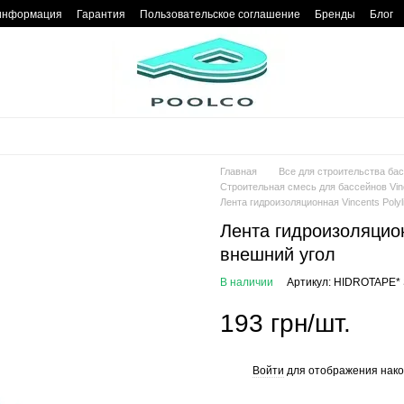
 информация
Гарантия
Пользовательское соглашение
Бренды
Блог
Главная
Все для строительства ба
Строительная смесь для бассейнов Vinc
Лента гидроизоляционная Vincents Polyl
Лента гидроизоляционн
внешний угол
В наличии
Артикул: HIDROTAPE*
193 грн/шт.
Войти
для отображения нако
%