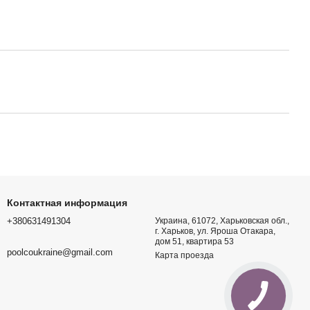
 Wi-fi
ейн 488 х 122 см с
мым фильтром,
нтом круглый Bestway
труб Rifeng JD-1620 (20
OLIFE до 65 м3
езинфекции воды в
бассейнах
Контактная информация
+380631491304
Украина, 61072, Харьковская обл.,
г. Харьков, ул. Яроша Отакара,
дом 51, квартира 53
poolcoukraine@gmail.com
Карта проезда