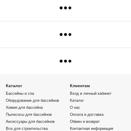
psol Mixta 4
Дезинфекция воды в бассейне
AquaViva RC-01
Хлоратор OXILIFE до 60 м3 Standard
Каркасный басс
для частных бассейнов
ров
программируе
т для
Крепление для труб ПВХ Era (клипса)
лестницей и те
и и для
20 мм
Ротанг 56725
Гейзер 400x400 (нержавеющая сталь
Развертка для 
AISI 316L) для бассейнов
мм)
елый - 3
Насос Hayward HCP52253E17 (380В,
Хлоратор HIDR
20HP)
Standard для д
2 ступеньки
общественных 
ов
Каталог
Клиентам
Бассейны и спа
Вход в личный кабинет
Оборудование для бассейнов
Каталог
Химия для бассейна
О нас
Пылесосы для бассейнов
Оплата и доставка
Аксессуары для бассейнов
Обмен и возврат
Все для строительства
Контактная информация