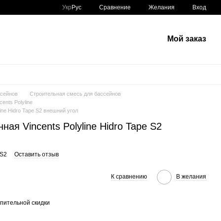
Сравнение
Укр
Рус
Желания
Вход
Мой заказ
ссейнов
Строительная смесь для бассейнов
ents Polyline
ine Hidro Tape S2 внешний угол
ая Vincents Polyline Hidro Tape S2
 S2
Оставить отзыв
К сравнению
В желания
пительной скидки