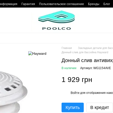
 информация
Гарантия
Пользовательское соглашение
Бренды
Блог
Главная
Закладные детали для бас
Донный слив для бассейна Hayward
Донный слив антивих
В наличии
Артикул: WG1154AVE
1 929 грн
Войти
для отображения нако
%
Купить
В кредит