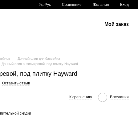
Сравнение
Укр
Рус
Желания
Вход
Мой заказ
сейнов
Донный слив для бассейна
Донный слив антивихревой, под плитку Hayward
ревой, под плитку Hayward
Оставить отзыв
К сравнению
В желания
пительной скидки