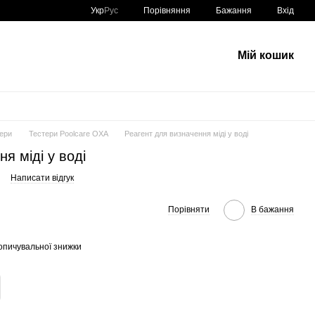
Порівняння
Укр
Рус
Бажання
Вхід
Мій кошик
ери
Тестери Poolcare OXA
Реагент для визначення міді у воді
я міді у воді
Написати відгук
Порівняти
В бажання
опичувальної знижки