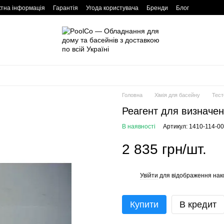
ктна інформація
Гарантія
Угода користувача
Бренди
Блог
Головна
Хімія для басейну
Тест
Реагент для визначенн
В наявності
Артикул: 1410-114-00
2 835 грн/шт.
Увійти
для відображення нак
%
Купити
В кредит