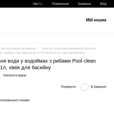
Порівняння
Укр
Рус
Бажання
Вхід
Мій кошик
я для безхлорної дезінфекції
Хімія для безхлорної дезінфекції BioGreen
 з рибами Pool clean series-E ТМ BioGreen 1л, хімія для басейну
я води у водоймах з рибами Pool clean
1л, хімія для басейну
Написати відгук
Порівняти
В бажання
опичувальної знижки