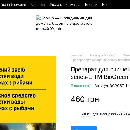
ктна інформація
Гарантія
Угода користувача
Бренди
Блог
Головна
Хімія для басейну
Хімі
Препарат для очищення води у водоймах
Препарат для очищенн
series-E ТМ BioGreen 
В наявності
Артикул: BGPCSE-1L
460 грн
Увійти
для відображення нак
%