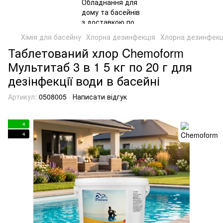
Хімія для басейну
Хлорна дезинфекція
Хлорна дезинфекц
Таблетований хлор Chemoform
Мультитаб 3 в 1 5 кг по 20 г для
дезінфекції води в басейні
Артикул:
0508005
Написати відгук
4
4