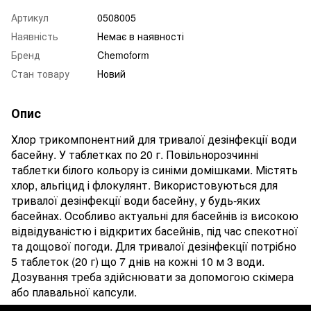
Артикул
0508005
Наявність
Немає в наявності
Бренд
Chemoform
Стан товару
Новий
Опис
Хлор трикомпонентний для тривалої дезінфекції води
басейну. У таблетках по 20 г. Повільнорозчинні
таблетки білого кольору із синіми домішками. Містять
хлор, альгіцид і флокулянт. Використовуються для
тривалої дезінфекції води басейну, у будь-яких
басейнах. Особливо актуальні для басейнів із високою
відвідуваністю і відкритих басейнів, під час спекотної
та дощової погоди. Для тривалої дезінфекції потрібно
5 таблеток (20 г) що 7 днів на кожні 10 м 3 води.
Дозування треба здійснювати за допомогою скімера
або плавальної капсули.