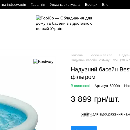
ктна інформація
Гарантія
Угода користувача
Бренди
Блог
Головна
Басейни та спа
Надувн
Надувний басейн Bestway 57270 (305х7
Надувний басейн Bes
фільтром
В наявності
Артикул: 6900b
Нап
3 899 грн/шт.
Увійти
для відображення нак
%