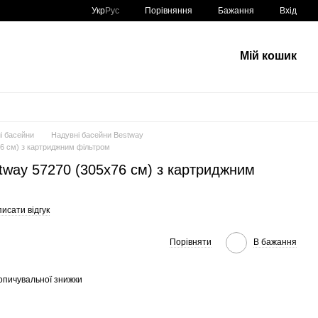
Порівняння
Укр
Рус
Бажання
Вхід
Мій кошик
і басейни
Надувні басейни Bestway
6 см) з картриджним фільтром
tway 57270 (305х76 см) з картриджним
исати відгук
Порівняти
В бажання
опичувальної знижки