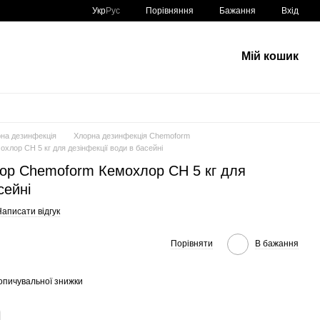
Порівняння
Укр
Рус
Бажання
Вхід
Мій кошик
на дезинфекція
Хлорна дезинфекція Chemoform
лор CH 5 кг для дезінфекції води в басейні
ор Chemoform Кемохлор CH 5 кг для
сейні
аписати відгук
Порівняти
В бажання
опичувальної знижки