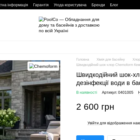
ктна інформація
Гарантія
Угода користувача
Бренди
Блог
Головна
Хімія для басейну
Хлор
Швидкодійний шок-хлор Chemoform Кемох
Швидкодійний шок-хл
дезінфекції води в ба
В наявності
Артикул: 0401005
Н
2 600 грн
Увійти
для відображення нак
%