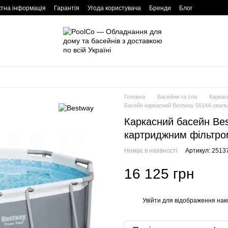
ктна інформація
Гарантія
Угода користувача
Бренди
Блог
Головна
Басейни та спа
Каркас
Басейн каркасний Bestway 5614А оваль
Каркасний басейн Bes
картриджним фільтро
Немає в наявності
Артикул: 2513
16 125 грн
Увійти
для відображення нак
%