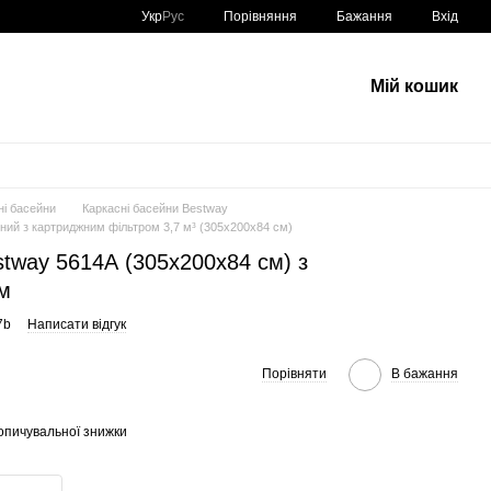
Порівняння
Укр
Рус
Бажання
Вхід
Мій кошик
ні басейни
Каркасні басейни Bestway
ний з картриджним фільтром 3,7 м³ (305x200x84 см)
tway 5614А (305х200х84 см) з
м
7b
Написати відгук
Порівняти
В бажання
опичувальної знижки