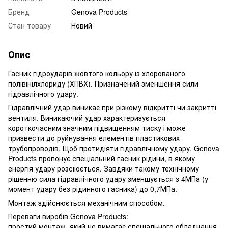
Бренд
Genova Products
Стан товару
Новий
Опис
Гасник гідроударів жовтого кольору із хлорованого
полівінілхлориду (ХПВХ). Призначений зменшення сили
гідравлічного удару.
Гідравлічний удар виникає при різкому відкритті чи закритті
вентиля. Виникаючий удар характеризується
короткочасним значним підвищенням тиску і може
призвести до руйнування елементів пластикових
трубопроводів. Щоб протидіяти гідравлічному удару, Genova
Products пропонує спеціальний гасник рідини, в якому
енергія удару розсіюється. Завдяки такому технічному
рішенню сила гідравлічного удару зменшується з 4МПа (у
момент удару без рідинного гасника) до 0,7МПа.
Монтаж здійснюється механічним способом.
Переваги виробів Genova Products:
простий монтаж, який не вимагає спеціального обладнання.