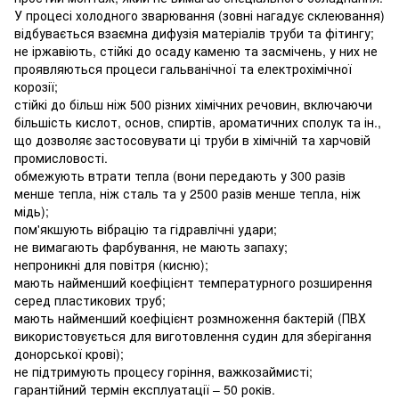
У процесі холодного зварювання (зовні нагадує склеювання)
відбувається взаємна дифузія матеріалів труби та фітингу;
не іржавіють, стійкі до осаду каменю та засмічень, у них не
проявляються процеси гальванічної та електрохімічної
корозії;
стійкі до більш ніж 500 різних хімічних речовин, включаючи
більшість кислот, основ, спиртів, ароматичних сполук та ін.,
що дозволяє застосовувати ці труби в хімічній та харчовій
промисловості.
обмежують втрати тепла (вони передають у 300 разів
менше тепла, ніж сталь та у 2500 разів менше тепла, ніж
мідь);
пом'якшують вібрацію та гідравлічні удари;
не вимагають фарбування, не мають запаху;
непроникні для повітря (кисню);
мають найменший коефіцієнт температурного розширення
серед пластикових труб;
мають найменший коефіцієнт розмноження бактерій (ПВХ
використовується для виготовлення судин для зберігання
донорської крові);
не підтримують процесу горіння, важкозаймисті;
гарантійний термін експлуатації – 50 років.