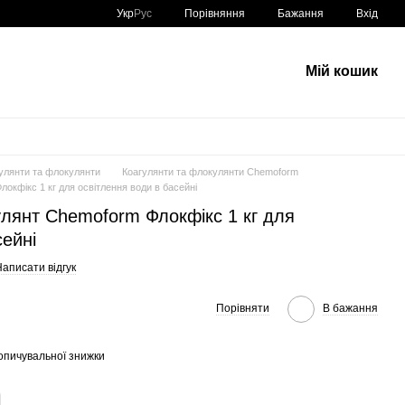
Порівняння
Укр
Рус
Бажання
Вхід
Мій кошик
улянти та флокулянти
Коагулянти та флокулянти Chemoform
кфікс 1 кг для освітлення води в басейні
лянт Chemoform Флокфікс 1 кг для
сейні
аписати відгук
Порівняти
В бажання
опичувальної знижки