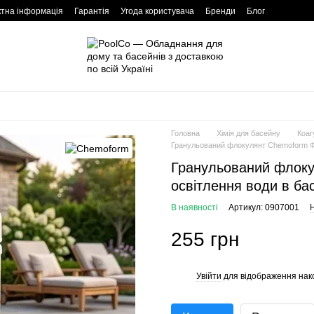
ктна інформація
Гарантія
Угода користувача
Бренди
Блог
Головна
Хімія для басейну
Коаг
Гранульований флокулянт Chemoform Фло
Гранульований флоку
освітлення води в ба
В наявності
Артикул: 0907001
Н
255 грн
Увійти
для відображення нак
%