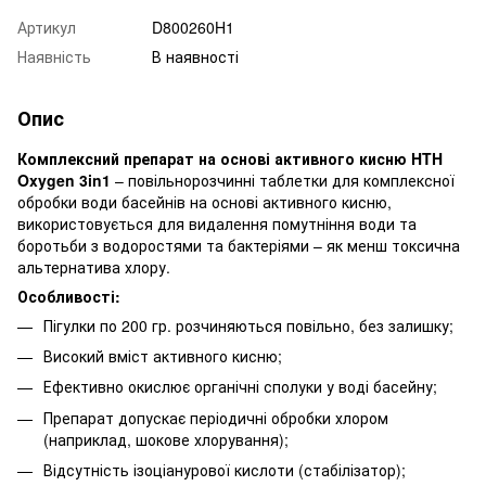
Артикул
D800260H1
Наявність
В наявності
Опис
Комплексний препарат на основі активного кисню HTH
Oxygen 3in1
– повільнорозчинні таблетки для комплексної
обробки води басейнів на основі активного кисню,
використовується для видалення помутніння води та
боротьби з водоростями та бактеріями – як менш токсична
альтернатива хлору.
Особливості:
Пігулки по 200 гр. розчиняються повільно, без залишку;
Високий вміст активного кисню;
Ефективно окислює органічні сполуки у воді басейну;
Препарат допускає періодичні обробки хлором
(наприклад, шокове хлорування);
Відсутність ізоціанурової кислоти (стабілізатор);