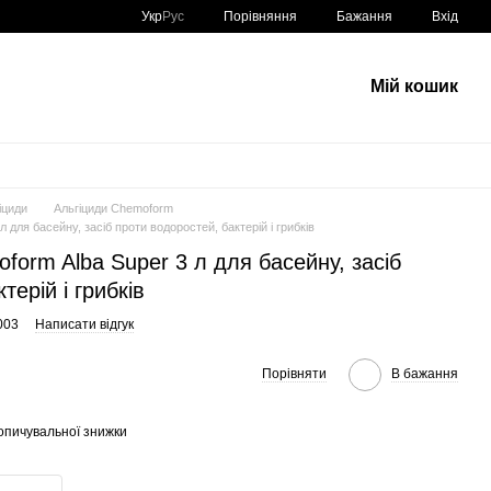
Порівняння
Укр
Рус
Бажання
Вхід
Мій кошик
іциди
Альгіциди Chemoform
л для басейну, засіб проти водоростей, бактерій і грибків
form Alba Super 3 л для басейну, засіб
терій і грибків
003
Написати відгук
Порівняти
В бажання
опичувальної знижки