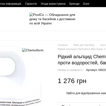
ктна інформація
Гарантія
Угода користувача
Бренди
Блог
Головна
Хімія для басейну
Альг
Рідкий альгіцид Chemoform Alba Super 3 
Рідкий альгіцид Chemo
проти водоростей, бак
Немає в наявності
Артикул: 0602
1 276 грн
Увійти
для відображення нак
%