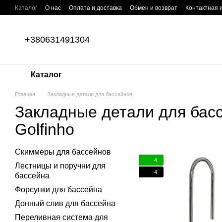
Перейти к основному контенту
Каталог
О нас
Оплата и доставка
Обмен и возврат
Контактная
+380631491304
Каталог
Главная
Закладные детали для бассейнов
Закладные детали для бас
Golfinho
Скиммеры для бассейнов
4
Лестницы и поручни для
4
бассейна
Форсунки для бассейна
Донный слив для бассейна
Переливная система для