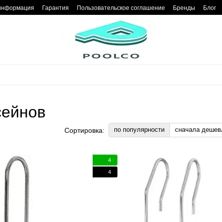
 информация
Гарантия
Пользовательское соглашение
Бренды
Блог
сейнов
по популярности
сначала дешев
Сортировка:
4
4