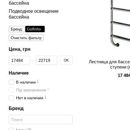
бассейна
Подводное освещение
бассейна
Бренд:
Golfinho
Очистить фильтр
Цена, грн
От Цена, грн
До Цена, грн
OK
Лестница для бассей
ступени (
Наличие
17 48
1
В наличии
0
Під замовлення
1
Нет в наличии
Бренд
16