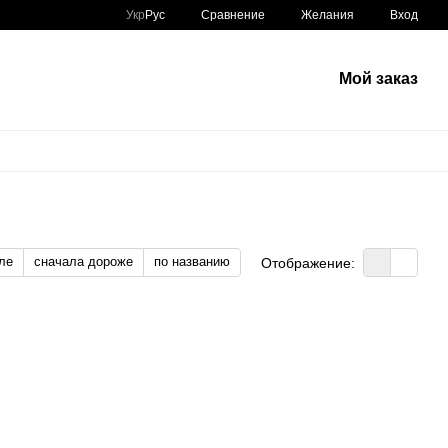
Сравнение
Укр
Рус
Желания
Вход
Мой заказ
ле
сначала дороже
по названию
Отображение: