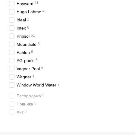
11
Hayward
4
Hugo Lahme
2
Ideal
6
Intex
51
Kripsol
3
Mountfield
8
Pahlen
6
PG-pools
9
Vagner Pool
1
Wagner
7
Window World Water
0
Распродажа
0
Новинка
0
Хит