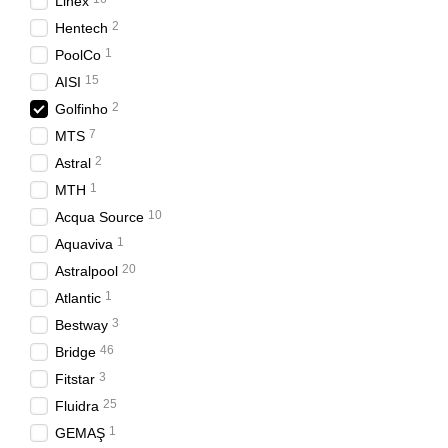
Linex
2
Hentech
1
PoolCo
15
AISI
2
Golfinho
7
MTS
2
Astral
1
MTH
10
Acqua Source
1
Aquaviva
20
Astralpool
1
Atlantic
3
Bestway
46
Bridge
3
Fitstar
25
Fluidra
1
GEMAŞ