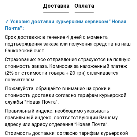
Доставка
Оплата
Испанский фильтр для бассейна PRAGA без вентиля (боковой
тип подкл., выход 160 мм.) D2200 мм
Бассейновый тепловой насос инверторный Bridge BP-70HS-SI-
✓ Условия доставки курьерским сервисом "Новая
r32 (9 кВт). Рассчитан на объем 15-40 м3
Почта":
Угол ПВХ Hidroten 1001013, 45°, d25 мм
Уголок Rifeng D20 х 20
Срок доставки: в течение 4 дней с момента
Угловой элемент Aquaviva KKG-20-2 Classic для переливной
подтверждения заказа или получения средств на наш
решетки, 45°, 195х25 мм (серый)
банковский счет.
Немецкий теплообменник для подогрева бассейна BEHNCKE
WTI 100 - 20 Titan
Страхование: все отправления страхуются на полную
Сходи Kripsol ESP 5+1 ступ.(для збірних басейнів h=1,5 m)
стоимость заказа. Комиссия за наложенный платеж
Порошковый компонент Kalekim Izolatex 3023 (20 кг)
(2% от стоимости товара + 20 грн) оплачивается
Жидкость для чистки пленки в бассейне Delphin Folien- und
получателем.
Kunststoffreiniger 1 л
Пожалуйста, обращайте внимание на сроки и
Прокладка ERA для фланцевых соединений d160
стоимость доставки согласно тарифам курьерской
Сборный каркасный бассейн Mountfield Azuro Stone (400 х 120
см), без оборудования
службы "Новая Почта".
Таблетки для измерения pH AquaDoctor LAB PhenolRed (10
Правильный индекс: необходимо указывать
шт.)
правильный индекс, соответствующий Вашему
Крестовина ПВХ Hidroten 1001245, 90°, d50 мм
адресу или адресу отделения "Новая Почта".
Песочный фильтр для бассейна Hayward PowerLine 81100 (5
м3/ч, D368).Бочка для грубой очистки воды
Стоимость доставки: согласно тарифам курьерской
Прожектор светодиодный Aquaviva 227C 252LED 21 Вт White