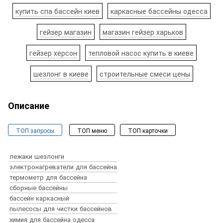
купить спа бассейн киев
каркасные бассейны одесса
гейзер магазин
магазин гейзер харьков
гейзер херсон
тепловой насос купить в киеве
шезлонг в киеве
строительные смеси цены
Описание
ТОП запросы
ТОП меню
ТОП карточки
Бассейны и спа
Оборудование для бассейнов
лежаки шезлонги
Химия для бассейна
электронагреватели для бассейна
Пылесосы для бассейнов
термометр для бассейна
Аксессуары для бассейнов
сборные бассейны
Все для строительства бассейнов
бассейн каркасный
купить бассейны
сборный бассейн
Закладные детали для бассейнов
пылесосы для чистки бассейнов
каркасный бассейн
надувной бассейн
химия для бассейна одесса