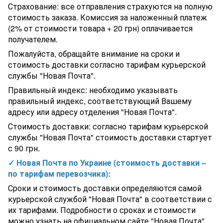
Страхование: все отправления страхуются на полную
Фильтр для общественных бассейнов песочный Aquaviva
M1400 (77 м3/ч)
стоимость заказа. Комиссия за наложенный платеж
Гидравлическое вяжущее средство быстрого высыхания для
(2% от стоимости товара + 20 грн) оплачивается
выполнения внутр. и наруж. стяжек Litocem, 20 кг
получателем.
Немецкий циркуляционный насос для бассейна BADU Bronze
30 (30 м3/ч, Н=8м), P=1,5 кВт, 230В
Пожалуйста, обращайте внимание на сроки и
Средство для очистки ватерлинии бассейна и СПА AquaDoctor
стоимость доставки согласно тарифам курьерской
CW CleanWaterline. Шаг 2
службы "Новая Почта".
Фильтр песочный для бассейна 8 м³/ч Bridge Side 460 Bridge.
Правильный индекс: необходимо указывать
Подходит для бассейнов Intex и Bestway
Форсунка стеновая Aquaviva AISI 304 (D90), под бетон
правильный индекс, соответствующий Вашему
Фильтровальная емкость Ocean Industrial, 1800 мм, 51 м3/ч,
адресу или адресу отделения "Новая Почта".
скорость фильтрации 20 м3/ч/м2, подключение 90 мм,
Стоимость доставки: согласно тарифам курьерской
Лампа LED Aquaviva GAS PAR56-270 LED SMD RGB Dimmer
службы "Новая Почта" стоимость доставки стартует
Хлоргенератор Emaux SSC50-E на 45 гр/час для дезинфекции
с 90 грн.
✓ Новая Почта по Украине (стоимость доставки –
по тарифам перевозчика):
Сроки и стоимость доставки определяются самой
курьерской службой "Новая Почта" в соответствии с
их тарифами. Подробности о сроках и стоимости
можно узнать на официальном сайте "Новая Почта"