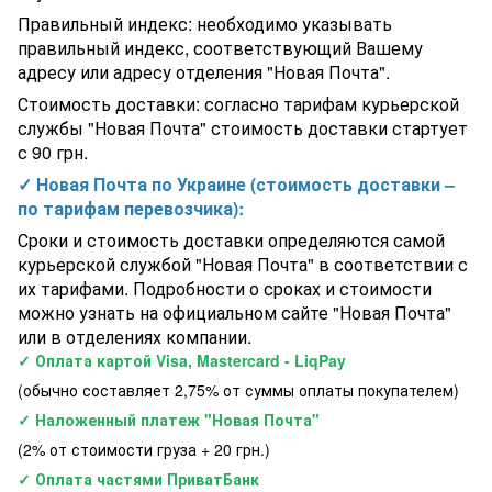
Колено верхнее для фильтра Hayward ProSide S0360SXE
Правильный индекс: необходимо указывать
SX360CDFW
правильный индекс, соответствующий Вашему
Испанский песочный фильтр для бассейна PRAGA без
адресу или адресу отделения "Новая Почта".
вентиля (боковой тип подключения) D 1400 мм
Переливные решетки (поперечные) выс. 22 мм., шир. 195 мм,
Стоимость доставки: согласно тарифам курьерской
длина 500 мм., пластик белый (53 шт/м.п.)
службы "Новая Почта" стоимость доставки стартует
с 90 грн.
✓ Новая Почта по Украине (стоимость доставки –
по тарифам перевозчика):
Сроки и стоимость доставки определяются самой
курьерской службой "Новая Почта" в соответствии с
их тарифами. Подробности о сроках и стоимости
можно узнать на официальном сайте "Новая Почта"
или в отделениях компании.
✓ Оплата картой Visa, Mastercard - LiqPay
(обычно составляет 2,75% от суммы оплаты покупателем)
✓ Наложенный платеж "Новая Почта"
(2% от стоимости груза + 20 грн.)
✓ Оплата частями ПриватБанк