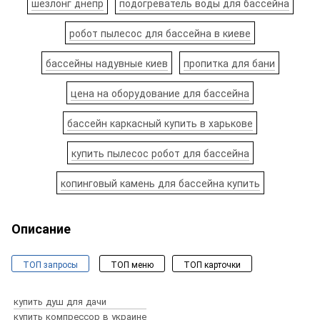
шезлонг днепр
подогреватель воды для бассейна
робот пылесос для бассейна в киеве
бассейны надувные киев
пропитка для бани
цена на оборудование для бассейна
бассейн каркасный купить в харькове
купить пылесос робот для бассейна
копинговый камень для бассейна купить
Описание
ТОП запросы
ТОП меню
ТОП карточки
Бассейны и спа
Оборудование для бассейнов
купить душ для дачи
Химия для бассейна
купить компрессор в украине