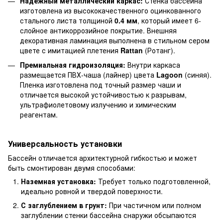
Надежный металлический каркас:
Стенка бассейна
изготовлена из высококачественного оцинкованного
стального листа толщиной
0.4 мм
, который имеет 6-
слойное антикоррозийное покрытие. Внешняя
декоративная ламинация выполнена в стильном сером
цвете с имитацией плетения
Rattan
(Ротанг).
Премиальная гидроизоляция:
Внутри каркаса
размещается ПВХ-чаша (лайнер) цвета
Lagoon
(синяя).
Пленка изготовлена под точный размер чаши и
отличается высокой устойчивостью к разрывам,
ультрафиолетовому излучению и химическим
реагентам.
Универсальность установки
Бассейн отличается архитектурной гибкостью и может
быть смонтирован двумя способами:
Наземная установка:
Требует только подготовленной,
идеально ровной и твердой поверхности.
С заглублением в грунт:
При частичном или полном
заглублении стенки бассейна снаружи обсыпаются