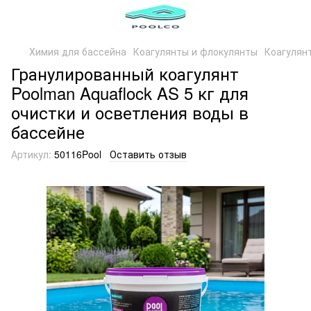
Химия для бассейна
Коагулянты и флокулянты
Коагулян
Гранулированный коагулянт
Poolman Aquaflock AS 5 кг для
очистки и осветления воды в
бассейне
Артикул:
50116Pool
Оставить отзыв