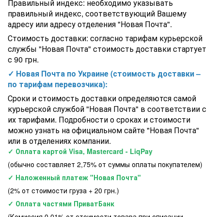
Правильный индекс: необходимо указывать
для тестера PrimerLab
правильный индекс, соответствующий Вашему
Электронагреватель воды для бассейна Elecro Flowline 2 Titan
адресу или адресу отделения "Новая Почта".
3кВт 220В Великобритания
Душ солнечный Aquaviva So Happy с мойкой для ног, зеленый
Стоимость доставки: согласно тарифам курьерской
DS-H221VE, 28 л
службы "Новая Почта" стоимость доставки стартует
с 90 грн.
✓ Новая Почта по Украине (стоимость доставки –
по тарифам перевозчика):
Сроки и стоимость доставки определяются самой
курьерской службой "Новая Почта" в соответствии с
их тарифами. Подробности о сроках и стоимости
можно узнать на официальном сайте "Новая Почта"
или в отделениях компании.
✓ Оплата картой Visa, Mastercard - LiqPay
(обычно составляет 2,75% от суммы оплаты покупателем)
✓ Наложенный платеж "Новая Почта"
(2% от стоимости груза + 20 грн.)
✓ Оплата частями ПриватБанк
(Комиссия 0.01% от стоимости товара при списании