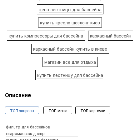
цена лестницы для бассейна
купить кресло шезлонг киев
купить компрессоры для бассейна
каркасный бассейн
каркасный бассейн купить в киеве
магазин все для отдыха
купить лестницу для бассейна
Описание
ТОП запросы
ТОП меню
ТОП карточки
Бассейны и спа
Оборудование для бассейнов
фильтр для бассейнов
Химия для бассейна
гидромассаж днепр
Пылесосы для бассейнов
купить насос для бассейна