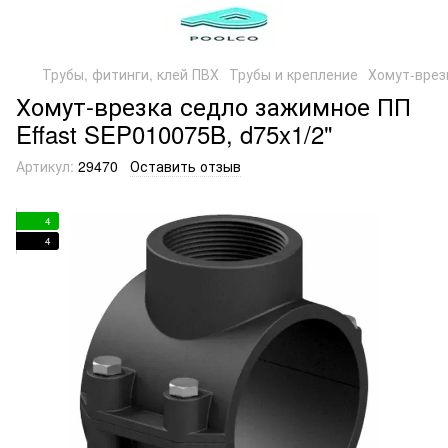
Трубы, фитинги, клей ПВХ
Трубы и крепление
Хомут-врез
Хомут-врезка седло зажимное ПП
Effast SEP010075B, d75x1/2"
Артикул:
29470
Оставить отзыв
4
4