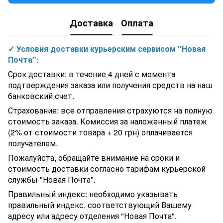
пневмопреобразователем Bridge
Надувной бассейн - джакузи Intex 28476 (196 х 71 см) 4
Доставка
Оплата
местный с картриджным фильтром, тентом и подстилкой
Круглый каркасный бассейн Intex 28206 Metal Frame (305x76
см) Морской принт
✓ Условия доставки курьерским сервисом "Новая
Втулка ПВХ Effast клеевая, d40 мм (RDRMAM0400)
Почта":
Ультрафиолетовая установка Aquaviva AVUF130T HDPE, до
170м3, DN150, 2кВт (6шт/320Вт)
Срок доставки: в течение 4 дней с момента
Скиммер Aquant 21101 Standard бетон для бассейна
подтверждения заказа или получения средств на наш
Танк-адаптер ПВХ Era USG00232, d32х40х1-1/4"
банковский счет.
Насос для бассейна Pentair Water Swimmey SW–19M (12 м³/ч),
Страхование: все отправления страхуются на полную
СПА
стоимость заказа. Комиссия за наложенный платеж
Труба ПВХ Lareter клеевая d110x4.2, L-5
(2% от стоимости товара + 20 грн) оплачивается
Тройник Rifeng D32*16*32
получателем.
Противоток для бассейна HydroStar BGA Single Easy Star 160
Германия
Пожалуйста, обращайте внимание на сроки и
Дезинфекция воды в бассейне Хлоратор OXILIFE до 40 м3
стоимость доставки согласно тарифам курьерской
для общественных бассейнов.
службы "Новая Почта".
Труба ПВХ ERA PN16 (D110 х 8.1 мм), клеевая
Тройник 90° ПВХ Hidroten 1001752, переходной В-Н-Н,
Правильный индекс: необходимо указывать
d32x32x25 мм
правильный индекс, соответствующий Вашему
Фильтровальная емкость Ocean Industrial, 1200 мм, 23-34 м3/
адресу или адресу отделения "Новая Почта".
ч, скорость фильтрации 30-40 м3/ч/м2, присоединение