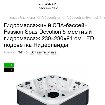
Бассейны и спа
СПА бассейны
СПА бассейны Everlast
Ги
Гидромассажный СПА-бассейн
Passion Spas Devotion 5-местный
гидромассаж 230×230×91 см LED
подсветка Нидерланды
Артикул:
34148
Оставить отзыв
4
4