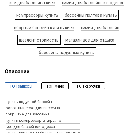
все для бассейна киев
химия для бассейнов в одессе
компрессоры купить
бассейны полтава купить
сборный бассейн купить киев
химия для бассейн
шезлонг стоимость
магазин все для отдыха
бассейны надувные купить
Описание
ТОП запросы
ТОП меню
ТОП карточки
Бассейны и спа
Оборудование для бассейнов
купить надувной бассейн
Химия для бассейна
робот пылесос для бассейна
Пылесосы для бассейнов
покрытие для бассейна
Аксессуары для бассейнов
купить компрессор в украине
Все для строительства бассейнов
все для бассейнов одесса
купить бассейны
сборный бассейн
Закладные детали для бассейнов
купить каркасный бассейн в запорожье