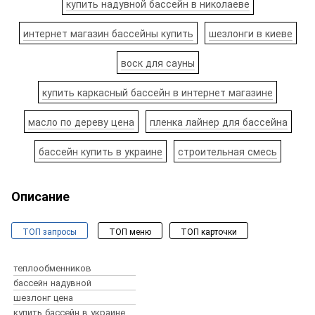
купить надувной бассейн в николаеве
интернет магазин бассейны купить
шезлонги в киеве
воск для сауны
купить каркасный бассейн в интернет магазине
масло по дереву цена
пленка лайнер для бассейна
бассейн купить в украине
строительная смесь
Описание
ТОП запросы
ТОП меню
ТОП карточки
Бассейны и спа
Оборудование для бассейнов
теплообменников
Химия для бассейна
бассейн надувной
Пылесосы для бассейнов
шезлонг цена
Аксессуары для бассейнов
купить бассейн в украине