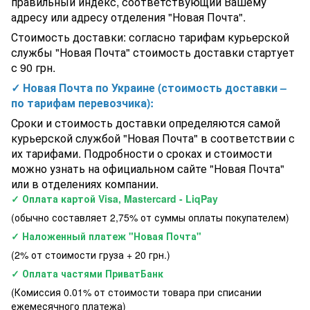
правильный индекс, соответствующий Вашему
Нидерландский бассейн 244 х 76 см круглый каркасный с
адресу или адресу отделения "Новая Почта".
куполом Exit Toys цвет лайм,с фильтр-насосом и тентом
Стоимость доставки: согласно тарифам курьерской
службы "Новая Почта" стоимость доставки стартует
с 90 грн.
✓ Новая Почта по Украине (стоимость доставки –
по тарифам перевозчика):
Сроки и стоимость доставки определяются самой
курьерской службой "Новая Почта" в соответствии с
их тарифами. Подробности о сроках и стоимости
можно узнать на официальном сайте "Новая Почта"
или в отделениях компании.
✓ Оплата картой Visa, Mastercard - LiqPay
(обычно составляет 2,75% от суммы оплаты покупателем)
✓ Наложенный платеж "Новая Почта"
(2% от стоимости груза + 20 грн.)
✓ Оплата частями ПриватБанк
(Комиссия 0.01% от стоимости товара при списании
ежемесячного платежа)