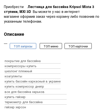
Приобрести
Лестница для бассейна Kripsol Mixta 3
ступени, MXI 3D
Вы можете у нас в интернет
магазине оформив заказ через корзину либо позвонив по
указанным телефонам.
Описание
ТОП запросы
ТОП меню
ТОП карточки
Бассейны и спа
Оборудование для бассейнов
покрытие для бассейна
Химия для бассейна
компрессоры купить
Пылесосы для бассейнов
шезлонг пляжный
Аксессуары для бассейнов
коагулянты
Все для строительства бассейнов
купить бассейн каркасный в украине
купить бассейны
сборный бассейн
Закладные детали для бассейнов
купить компрессор днепр
каркасный бассейн
надувной бассейн
все для бассейна харьков
оборудование для бассейна
химия для бассейна
пылесос для бассейна
аксессуары для бассейна
все для строительства бассейна
закладные детали для бассейна
робот пылесос для бассейна
альгициды
форсунки
копинговый камень
купить гейзер
теплообменник
химия для бассейна без хлора
ручной пылесос для бассейна
покрытие для бассейна
лайнер для бассейна
скиммер для бассейна
коагулянты
донный слив для бассейна
масла для сауны
термометр для бассейна
тепловой насос
ph химия
душ для дачи
строительная смесь
лестницы для бассейна
хлор для бассейна
переливная система
гейзер херсон