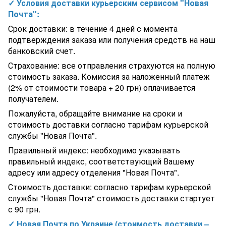
✓ Условия доставки курьерским сервисом "Новая
Таблетки для ручного тестера (соль и хлориды) для бассейна
Почта":
Lovibond Германия
Срок доставки: в течение 4 дней с момента
Закладная для прожектора LUMMIX
подтверждения заказа или получения средств на наш
Фильтрационная бочка для бассейна JAZZI размером
400х1210x1450 мм/ загрузка песка 170 кг
банковский счет.
Тройник редукционный ПВХ Aquaviva, d63х32 мм
Страхование: все отправления страхуются на полную
Надувной бассейн-джакузи Bestway 60027 Vancouver AirJet
стоимость заказа. Комиссия за наложенный платеж
Plus (155 х 60 см)
(2% от стоимости товара + 20 грн) оплачивается
Боковая форсунка под лайнер сопло 22 мм Hayward
получателем.
Теплообменник Aquaviva Twist 175 кВт Titanium, для
подогрева воды в бассейне
Пожалуйста, обращайте внимание на сроки и
Немецкий циркуляционный насос для бассейна BADU Bronze
стоимость доставки согласно тарифам курьерской
11 (11 м3/ч, Н=8м), P=0,45 кВт, 230В
службы "Новая Почта".
Противоток Speck BADU Jet Primavera LED White 85 м3/ч (380
В), без закладной
Правильный индекс: необходимо указывать
Aquaviva Система мембранных дозирующих насосов Aquaviva
правильный индекс, соответствующий Вашему
PH/RX+Free Cl 5л/ч + набор PH
адресу или адресу отделения "Новая Почта".
Надувной бассейн Bestway 57372 (457х107 см), с картриджным
фильтром и лестницей
Стоимость доставки: согласно тарифам курьерской
Лестница Kripsol Standard PI 4.D (4 ступеньки) для бассейна
службы "Новая Почта" стоимость доставки стартует
с 90 грн.
✓ Новая Почта по Украине (стоимость доставки –