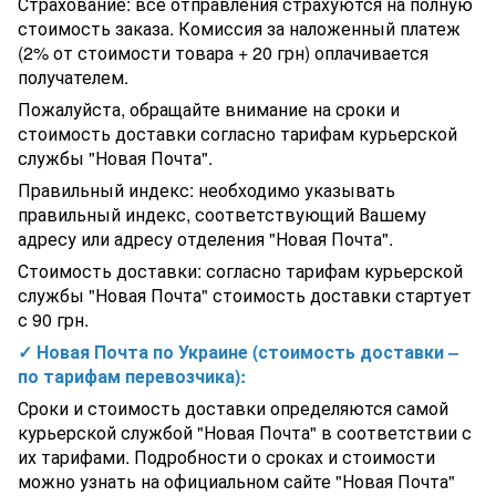
Страхование: все отправления страхуются на полную
Тройник редукционный ПВХ Aquaviva, d90х63 мм
стоимость заказа. Комиссия за наложенный платеж
Редукционное кольцо ПВХ Hidroten 1001190, d90-63 мм
(2% от стоимости товара + 20 грн) оплачивается
Немецкий насос циркуляционный для бассейна Winter
получателем.
Classic13 0,55 кВт 230V
Пожалуйста, обращайте внимание на сроки и
Комплект трехсекционных трубок для теплосберегающей
пленки бассейна Kokido K444BX 98 мм (490-645 см)
стоимость доставки согласно тарифам курьерской
Тестер AquaDoctor Test Box Cl/pH для определения состояния
службы "Новая Почта".
pH в бассейне
Правильный индекс: необходимо указывать
Дозирующая станция "BASIC NEXT рН" Fluidra Испания
производительностью 1,5 л/ч, (в комплекте с электродом
правильный индекс, соответствующий Вашему
рН)
адресу или адресу отделения "Новая Почта".
Прожектор светодиодный Hayward 3481PLDBL3, 13 Вт, White,
Стоимость доставки: согласно тарифам курьерской
(PAR56, под лайнер, White)
службы "Новая Почта" стоимость доставки стартует
Альгицид для бассейна 10 литров AquaDoctor AC. Средство
против водорослей и позеленения Аквадоктор
с 90 грн.
Лестница Emaux BHL515-SR (5 ступеней) для бассейна
✓ Новая Почта по Украине (стоимость доставки –
по тарифам перевозчика):
Сроки и стоимость доставки определяются самой
курьерской службой "Новая Почта" в соответствии с
их тарифами. Подробности о сроках и стоимости
можно узнать на официальном сайте "Новая Почта"