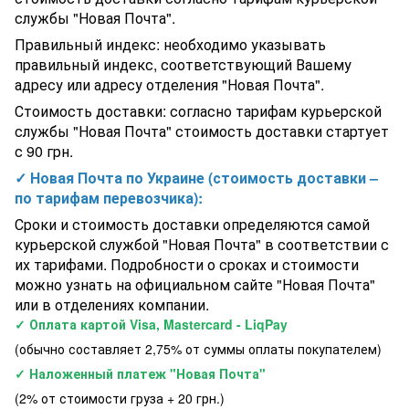
Байпас Kokido Keops K874WBX
службы "Новая Почта".
Дезинфекция воды в бассейне Хлоратор OXILIFE до 20 м3
Standard для частных бассейнов
Правильный индекс: необходимо указывать
Тройник 90° ПВХ Hidroten 1001764, переходной В-Н-Н,
правильный индекс, соответствующий Вашему
d50x50x40 мм
адресу или адресу отделения "Новая Почта".
Труба ПВХ Lareter d110x6.6, L-5
Стоимость доставки: согласно тарифам курьерской
службы "Новая Почта" стоимость доставки стартует
с 90 грн.
✓ Новая Почта по Украине (стоимость доставки –
по тарифам перевозчика):
Сроки и стоимость доставки определяются самой
курьерской службой "Новая Почта" в соответствии с
их тарифами. Подробности о сроках и стоимости
можно узнать на официальном сайте "Новая Почта"
или в отделениях компании.
✓ Оплата картой Visa, Mastercard - LiqPay
(обычно составляет 2,75% от суммы оплаты покупателем)
✓ Наложенный платеж "Новая Почта"
(2% от стоимости груза + 20 грн.)