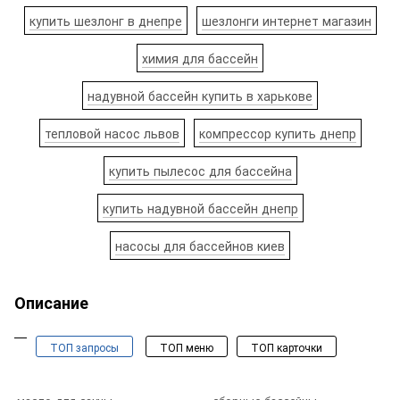
купить шезлонг в днепре
шезлонги интернет магазин
химия для бассейн
надувной бассейн купить в харькове
тепловой насос львов
компрессор купить днепр
купить пылесос для бассейна
купить надувной бассейн днепр
насосы для бассейнов киев
Описание
ТОП запросы
ТОП меню
ТОП карточки
Бассейны и спа
Оборудование для бассейнов