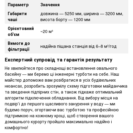
Параметр
Значення
Габарити
довжина — 5250 мм, ширина — 3200 мм,
чаші
висота борту — 1200 мм
Орієнтовний
~20 м³
об'єм
Вимоги до
надійна піщана станція від 6–8 м³/год
фільтрації
Експертний супровід та гарантія результату
Не хвилюйтеся про складнощі встановлення овального
басейну — ми беремо ці інженерні турботи на себе. Наш
майстер допоможе вам розібратися в усіх будівельних
нюансах, розробить зрозумілу схему підготовки майданчика
та зведення підпірних стін, а також підкаже оптимальний
алгоритм підключення обладнання. Від вибору місця на
подвір'ї до першого щасливого занурення у воду — ми
будемо поруч, огортаючи вас турботою та професійною
підтримкою на кожному кроці, щоб створення вашого
домашнього курорту пройшло максимально надійно і
комфортно!