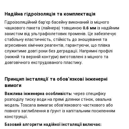
Надійна гідроізоляція та комплектація
Гідроізоляційний бар'єр басейну виконаний із міцного
чашкового пакета (лайнера) товщиною
0.6 мм
із надійним
захистом від ультрафіолетових променів. Це забезпечує
стабільну еластичність, стійкість до зношування та
агресивних хімічних реагентів, гарантуючи, що плівка
служитиме довгі роки без деградації. Напрямні профілі
(нижній та верхній контури) виготовлені з міцного та
довговічного екструдованого пластику.
Принцип інсталяції та обов'язкові інженерні
вимоги
Важлива інженерна особливість:
через специфіку
розподілу тиску води на прямі ділянки стінок, овальна
модель Toscana вимагає обов'язкового часткового або
повного заглиблення в ґрунт із капітальним посиленням
конструкції.
Базовий алгоритм надійної інсталяції включає: