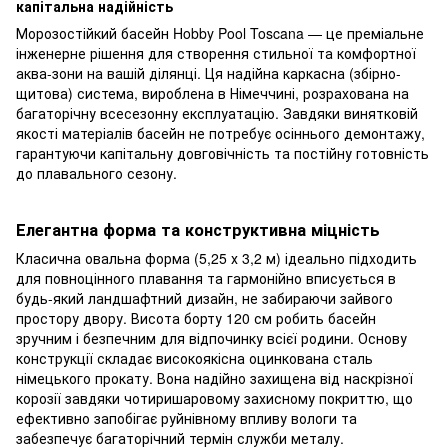
капітальна надійність
Морозостійкий басейн Hobby Pool Toscana — це преміальне
інженерне рішення для створення стильної та комфортної
аква-зони на вашій ділянці. Ця надійна каркасна (збірно-
щитова) система, вироблена в Німеччині, розрахована на
багаторічну всесезонну експлуатацію. Завдяки винятковій
якості матеріалів басейн не потребує осіннього демонтажу,
гарантуючи капітальну довговічність та постійну готовність
до плавального сезону.
Елегантна форма та конструктивна міцність
Класична овальна форма (5,25 х 3,2 м) ідеально підходить
для повноцінного плавання та гармонійно вписується в
будь-який ландшафтний дизайн, не забираючи зайвого
простору двору. Висота борту 120 см робить басейн
зручним і безпечним для відпочинку всієї родини. Основу
конструкції складає високоякісна оцинкована сталь
німецького прокату. Вона надійно захищена від наскрізної
корозії завдяки чотиришаровому захисному покриттю, що
ефективно запобігає руйнівному впливу вологи та
забезпечує багаторічний термін служби металу.