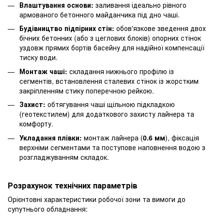
Влаштування основи:
заливання ідеально рівного
армованого бетонного майданчика під дно чаші.
Будівництво підпірних стін:
обов'язкове зведення двох
бічних бетонних (або з цеглових блоків) опорних стінок
уздовж прямих бортів басейну для надійної компенсації
тиску води.
Монтаж чаші:
складання нижнього профілю із
сегментів, встановлення сталевих стінок із жорстким
закріпленням стику поперечною рейкою.
Захист:
обтягування чаші щільною підкладкою
(геотекстилем) для додаткового захисту лайнера та
комфорту.
Укладання плівки:
монтаж лайнера (
0.6 мм
), фіксація
верхніми сегментами та поступове наповнення водою з
розгладжуванням складок.
Розрахунок технічних параметрів
Орієнтовні характеристики робочої зони та вимоги до
супутнього обладнання: