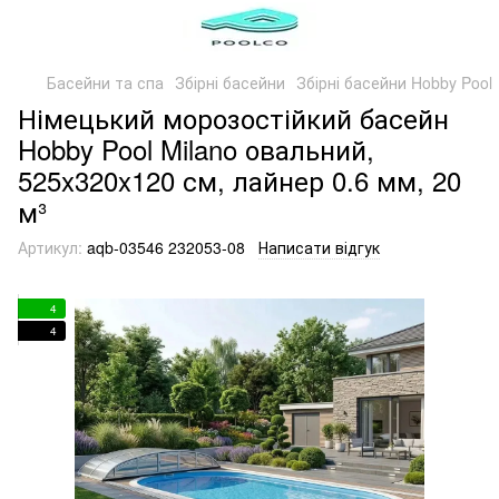
Басейни та спа
Збірні басейни
Збірні басейни Hobby Pool
Німецький морозостійкий басейн
Hobby Pool Milano овальний,
525x320x120 см, лайнер 0.6 мм, 20
м³
Артикул:
aqb-03546 232053-08
Написати відгук
4
4