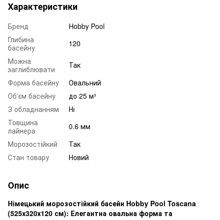
Характеристики
Бренд
Hobby Pool
Глибина
120
басейну
Можна
Так
заглиблювати
Форма басейну
Овальний
Об'єм басейну
до 25 м³
З обладнанням
Ні
Товщина
0.6 мм
лайнера
Морозостійкий
Так
Стан товару
Новий
Опис
Німецький морозостійкий басейн Hobby Pool Toscana
(525х320х120 см): Елегантна овальна форма та