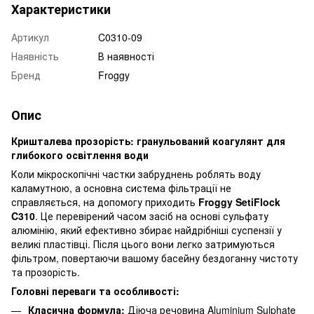
Характеристики
Артикул
C0310-09
Наявність
В наявності
Бренд
Froggy
Опис
Кришталева прозорість: гранульований коагулянт для
глибокого освітлення води
Коли мікроскопічні частки забруднень роблять воду
каламутною, а основна система фільтрації не
справляється, на допомогу приходить
Froggy SetiFlock
C310
. Це перевірений часом засіб на основі сульфату
алюмінію, який ефективно збирає найдрібніші суспензії у
великі пластівці. Після цього вони легко затримуються
фільтром, повертаючи вашому басейну бездоганну чистоту
та прозорість.
Головні переваги та особливості:
Класична формула:
Діюча речовина Aluminium Sulphate