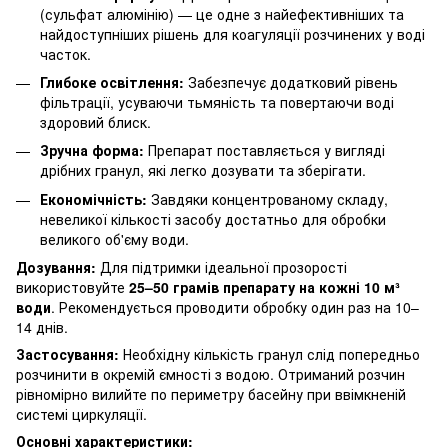
(сульфат алюмінію) — це одне з найефективніших та
найдоступніших рішень для коагуляції розчинених у воді
часток.
Глибоке освітлення:
Забезпечує додатковий рівень
фільтрації, усуваючи тьмяність та повертаючи воді
здоровий блиск.
Зручна форма:
Препарат поставляється у вигляді
дрібних гранул, які легко дозувати та зберігати.
Економічність:
Завдяки концентрованому складу,
невеликої кількості засобу достатньо для обробки
великого об'єму води.
Дозування:
Для підтримки ідеальної прозорості
використовуйте
25–50 грамів препарату на кожні 10 м³
води
. Рекомендується проводити обробку один раз на 10–
14 днів.
Застосування:
Необхідну кількість гранул слід попередньо
розчинити в окремій ємності з водою. Отриманий розчин
рівномірно вилийте по периметру басейну при ввімкненій
системі циркуляції.
Основні характеристики: