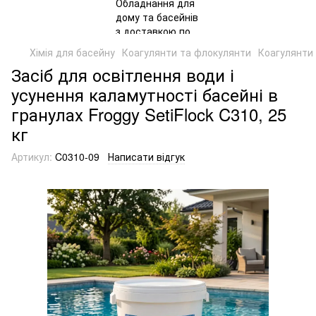
Хімія для басейну
Коагулянти та флокулянти
Коагулянти
Засіб для освітлення води і
усунення каламутності басейні в
гранулах Froggy SetiFlock C310, 25
кг
Артикул:
C0310-09
Написати відгук