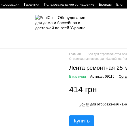
 информация
Гарантия
Пользовательское соглашение
Бренды
Блог
Главная
Все для строительства ба
Строительная смесь для бассейнов Fer
Лента ремонтная 25 
В наличии
Артикул: 09115
Оста
414 грн
Войти
для отображения нако
%
Купить