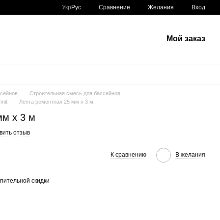
Сравнение
Укр
Рус
Желания
Вход
Мой заказ
ссейнов
Строительная смесь для бассейнов
mit
Лента ремонтная 25 мм х 3 м
мм х 3 м
вить отзыв
К сравнению
В желания
пительной скидки