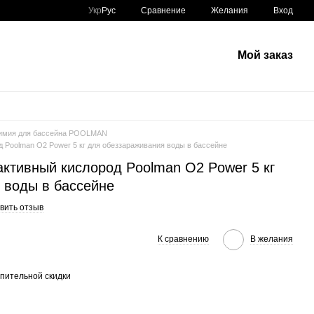
Сравнение
Укр
Рус
Желания
Вход
Мой заказ
имия для бассейна POOLMAN
 Poolman O2 Power 5 кг для обеззараживания воды в бассейне
ктивный кислород Poolman O2 Power 5 кг
 воды в бассейне
вить отзыв
К сравнению
В желания
пительной скидки