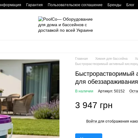
 информация
Гарантия
Пользовательское соглашение
Бренды
Блог
Главная
Химия для бассейна
Х
Быстрорастворимый активный кислород
Быстрорастворимый а
для обеззараживания
В наличии
Артикул: 50152
Оста
3 947 грн
Войти
для отображения нако
%