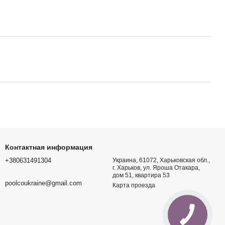
(для бассейнов)
e M600 до 15 м
ый с куполом EXIT
2 см с песочным
ный бассейн Intex
700 (305 х 76 см)
песочный для бассейна
T33 (4 м3/ч).
я установка
Контактная информация
+380631491304
Украина, 61072, Харьковская обл.,
г. Харьков, ул. Яроша Отакара,
дом 51, квартира 53
poolcoukraine@gmail.com
Карта проезда