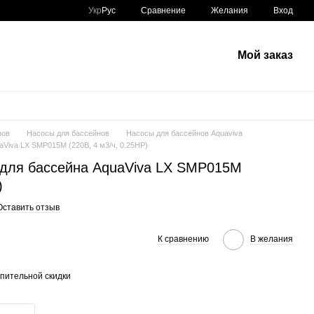
Сравнение
Укр
Рус
Желания
Вход
Мой заказ
нов
Насосы для бассейнов
Насосы для бассейнов Aquaviva
Viva LX SMP015M (220В, 4 м3/ч, 0.25НР)
 для бассейна AquaViva LX SMP015M
)
Оставить отзыв
К сравнению
В желания
пительной скидки