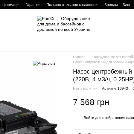
 информация
Гарантия
Пользовательское соглашение
Бренды
Блог
Главная
Оборудование для бассей
Насос центробежный для бассейна Aqua
Насос центробежный
(220В, 4 м3/ч, 0.25НР
Нет в наличии
Артикул: 16943
7 568 грн
Войти
для отображения нако
%