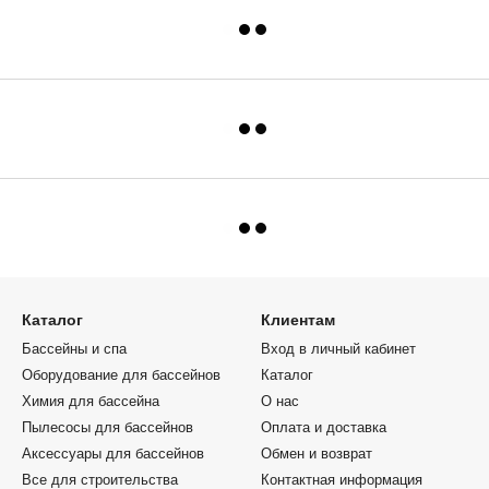
тентом
180 х 180 х
Высокоэластичный клей для плитки
Kalekim Technoflex 1054 (25 кг)
Робот-пылесос 
Dolphin Suprem
oten
Теплообменник (60С/22кВТ,
, d32-1"
82С/40кВт) Cupro Nickel Bowman
Бассейн кругл
(Великобритания)
дерево 450х12
ы для
фильтром
ima С-96 96
Испанский песочный фильтр для
ия
бассейна Astral Ivory D900 мм., 32 м3/
Круглый каркас
ч с верхним вентилем
Prіsm Frame 26
ксидной
ASS COLD
Фильтр для очистки воды бассейна
Фильтр насос 
А БЕЛЫЙ 2,5
Emaux MFV35 (30 м3/ч, D875). Бочка
Emaux FSP300-S
фильтра для засыпки песком
Фильтровальна
Каталог
Клиентам
Бассейны и спа
Вход в личный кабинет
Оборудование для бассейнов
Каталог
Химия для бассейна
О нас
Пылесосы для бассейнов
Оплата и доставка
Аксессуары для бассейнов
Обмен и возврат
Все для строительства
Контактная информация