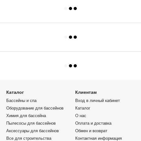
лектрический
Муфта ПВХ Hidroten ВР, 1002013,
Грунтовка в в
атом
переходная, d40х1 1/4"
глубокого прон
ra (клипса)
кг
Насос BRAVUS 300, IE3, 400B, 58 м3/
час, при 10 м перепада 2.2 кВт,
Мобильная над
с внутренней
подключение 90 мм
бассейна Dell 
Станция фильтрации 10 м3/ч, 500мм
Нидерландский 
ка для
для песка 100кг, 0.37 кВт, PG
круглый каркас
2 форсунки,
"IKARUS"
Toys цвет лайм
тентом
Aquaviva Мембранный дозирующий
ля бассейна
насос Aquaviva TPR803 Smart Plus
Испанский пес
т / 400В, 56
PH/Cl 0,1-54 л/ч
бассейна PRAG
(боковой тип п
D1600 мм
Каталог
Клиентам
Бассейны и спа
Вход в личный кабинет
Оборудование для бассейнов
Каталог
Химия для бассейна
О нас
Пылесосы для бассейнов
Оплата и доставка
Аксессуары для бассейнов
Обмен и возврат
Все для строительства
Контактная информация