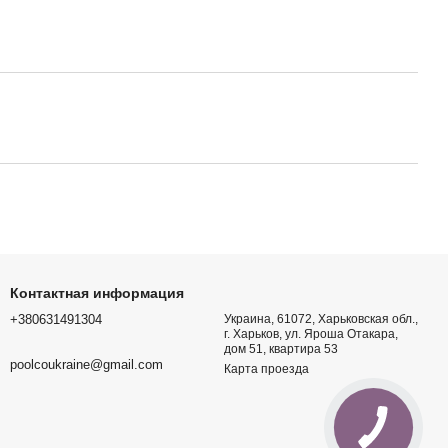
иде микроэмульсии
икновения PRIMER С, 5
водная ролета для
Moove'O
бассейн 244 х 76 см
ный с куполом Exit
,с фильтр-насосом и
очный фильтр для
A без вентиля
одкл, выход 125 мм.)
Контактная информация
+380631491304
Украина, 61072, Харьковская обл.,
г. Харьков, ул. Яроша Отакара,
дом 51, квартира 53
poolcoukraine@gmail.com
Карта проезда