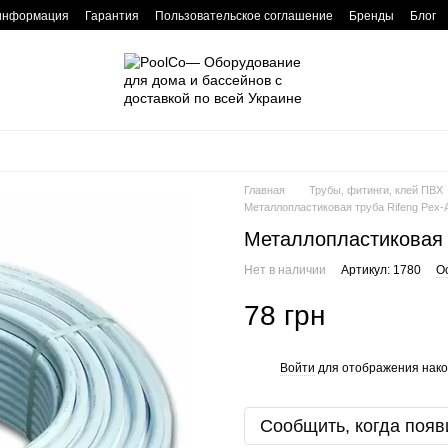
 информация
Гарантия
Пользовательское соглашение
Бренды
Блог
Главная
Трубы, фитинги, клей ПВХ
Металлопластиковая труба Rifeng Pex-A
Металлопластиковая т
Нет в наличии
Артикул: 1780
О
78 грн
Войти
для отображения нако
%
Сообщить, когда появ