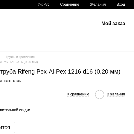
Сравнение
Укр
Рус
Желания
Вход
Мой заказ
Трубы и крепление
l-Pex 1216 d16 (0.20 мм)
руба Rifeng Pex-Al-Pex 1216 d16 (0.20 мм)
ставить отзыв
К сравнению
В желания
пительной скидки
ится