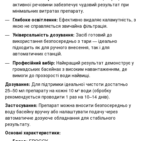
активної речовини забезпечує чудовий результат при
мінімальних витратах препарату.
Глибоке освітлення:
Ефективно видаляє каламутність, з
якою не справляється звичайна фільтрація.
Універсальність дозування:
Засіб готовий до
використання безпосередньо з тари — ідеально
підходить як для ручного внесення, так і для
автоматичних станцій.
Професійний вибір:
Найкращий результат демонструє у
громадських басейнах з високим навантаженням, де
вимоги до прозорості води найвищі.
Дозування:
Для підтримки ідеальної чистоти достатньо
25–50 мл препарату на кожні 10 м³ води (обробку
рекомендується проводити 1 раз на 10–14 днів).
Застосування:
Препарат можна вносити безпосередньо у
воду басейну вручну або налаштувати подачу через
автоматичне дозуюче обладнання для стабільного
результату.
Основні характеристики: