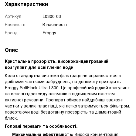
Характеристики
Артикул
L0300-03
Наявність
В наявності
Бренд
Froggy
Опис
Кристальна прозорість: висококонцентрований
коагулянт для освітлення води
Коли стандартна система фільтрації не справляється з
дрібними частками забруднень, на допомогу приходить
Froggy SetiFlock Ultra L300. Це професійний рідкий коагулянт
на основі гідроксиду алюмінію з підвищеним вмістом
активної речовини. Препарат збирає найдрібніші зважені
частки у великі пластівці, які легко затримуються фільтром,
повертаючи воді бездоганну прозорість та діамантовий
блиск.
Головні переваги та особливості:
Максимальна ефективність:
Висока концентрація