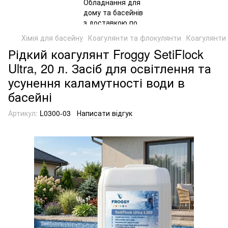
Хімія для басейну
Коагулянти та флокулянти
Коагулянти
Рідкий коагулянт Froggy SetiFlock
Ultra, 20 л. Засіб для освітлення та
усунення каламутності води в
басейні
Артикул:
L0300-03
Написати відгук