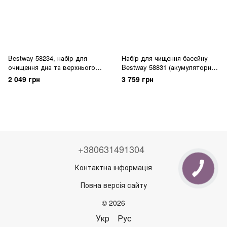
Bestway 58234, набір для
Набір для чищення басейну
очищення дна та верхнього
Bestway 58831 (акумуляторний
шару води в басейні
пилосос, сачок, щітки,
2 049 грн
3 759 грн
телескопічна ручка)
+380631491304
Контактна інформація
Повна версія сайту
© 2026
Укр
Рус