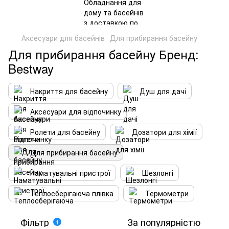
Аксесуари для басейнів
Для прибирання басейну
Для прибирання басейну Бренд:
Bestway
Накриття для басейну
Душ для дачі
Аксесуари для відпочинку
Ролети для басейну
Дозатори для хімії
Для прибирання басейну
Наматувальні пристрої
Шезлонгі
Теплосберігаюча плівка
Термометри
Фільтр
За популярністю
1