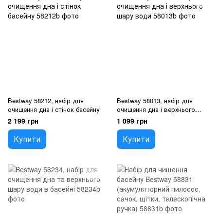
Bestway 58212, набір для
Bestway 58013, набір для
очищення дна і стінок басейну
очищення дна і верхнього
шару води
2 199 грн
1 099 грн
Купити
Купити