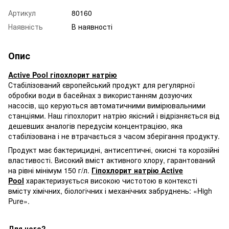
Артикул
80160
Наявність
В наявності
Опис
Active Pool гіпохлорит натрію
Стабілізований європейський продукт для регулярної
обробки води в басейнах з використанням дозуючих
насосів, що керуються автоматичними вимірювальними
станціями. Наш гіпохлорит натрію якісний і відрізняється від
дешевших аналогів передусім концентрацією, яка
стабілізована і не втрачається з часом зберігання продукту.
Продукт має бактерицидні, антисептичні, окисні та корозійні
властивості. Високий вміст активного хлору, гарантований
на рівні мінімум 150 г/л.
Гіпохлорит натрію
Active
Pool
характеризується високою чистотою в контексті
вмісту хімічних, біологічних і механічних забруднень: «High
Pure».
Для чого?