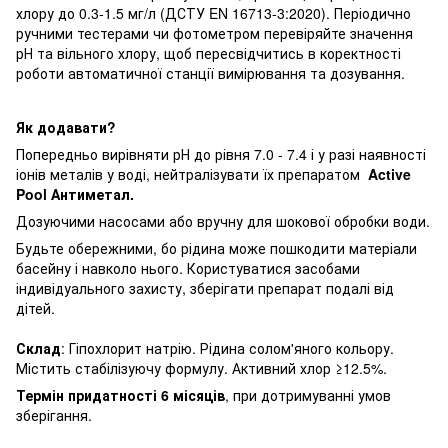
хлору до 0.3-1.5 мг/л (ДСТУ EN 16713-3:2020). Періодично
ручними тестерами чи фотометром перевіряйте значення
рН та вільного хлору, щоб пересвідчитись в коректності
роботи автоматичної станції вимірювання та дозування.
Як додавати?
Попередньо вирівняти рН до рівня 7.0 - 7.4 і у разі наявності
іонів металів у воді, нейтралізувати їх препаратом
Active
Pool Антиметал.
Дозуючими насосами або вручну для шокової обробки води.
Будьте обережними, бо рідина може пошкодити матеріали
басейну і навколо нього. Користуватися засобами
індивідуального захисту, зберігати препарат подалі від
дітей.
Склад
: Гіпохлорит натрію. Рідина солом'яного кольору.
Містить стабілізуючу формулу. Активний хлор ≥12.5%.
Термін придатності 6 місяців
, при дотримуванні умов
зберігання.