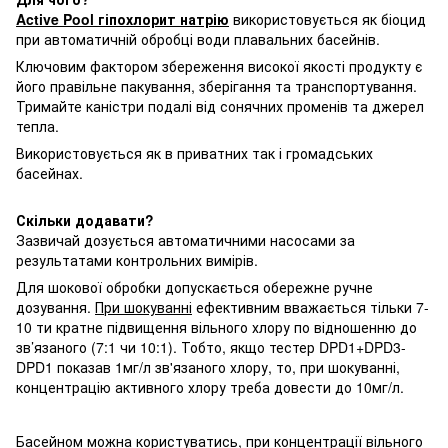
Active Pool гіпохлорит натрію
використовується як біоцид
при автоматичній обробці води плавальних басейнів.
Ключовим фактором збереження високої якості продукту є
його правільне пакування, зберігання та транспортування.
Тримайте каністри подалі від сонячних променів та джерел
тепла.
Використовується як в приватних так і громадських
басейнах.
Скільки додавати?
Зазвичай дозується автоматичними насосами за
результатами контрольних вимірів.
Для шокової обробки допускається обережне ручне
дозування.
При шокуванні
ефективним вважається тільки 7-
10 ти кратне підвищення вільного хлору по відношенню до
зв’язаного (7:1 чи 10:1). Тобто, якщо тестер DPD1+DPD3-
DPD1 показав 1мг/л зв'язаного хлору, то, при шокуванні,
концентрацію активного хлору треба довести до 10мг/л.
Басейном можна користуватись, при концентрації вільного